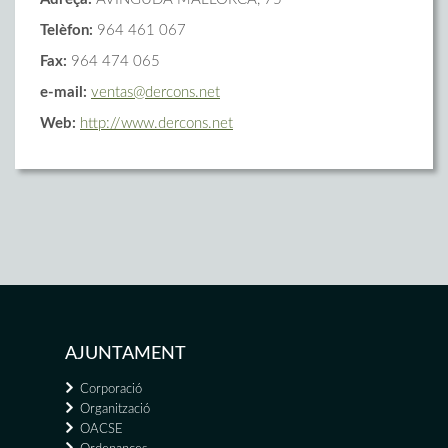
Telèfon:
964 461 067
Fax:
964 474 065
e-mail:
ventas@dercons.net
Web:
http://www.dercons.net
AJUNTAMENT
Corporació
Organització
OACSE