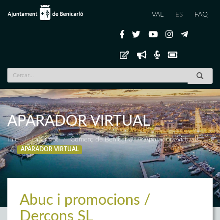
VAL
ES
FAQ
APARADOR VIRTUAL
Inici
La Ciutat
Comerç de Benicarló
Aparadors virtuals
APARADOR VIRTUAL
Abuc i promocions /
Dercons SL