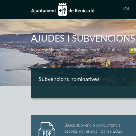
VAL
AJUDES I SUBVENCIONS
Inici
L'Ajuntament
Organització
Cultura
AJ
Subvencions nominatives
Bases subvenció concurrència
escoles de música i dansa 2026