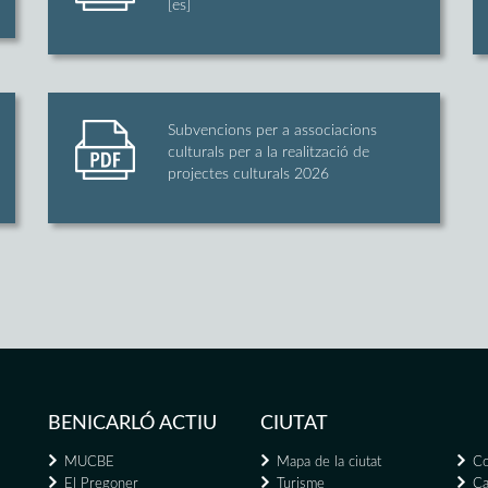
[es]
Subvencions per a associacions
culturals per a la realització de
projectes culturals 2026
BENICARLÓ ACTIU
CIUTAT
MUCBE
Mapa de la ciutat
Co
El Pregoner
Turisme
Ca