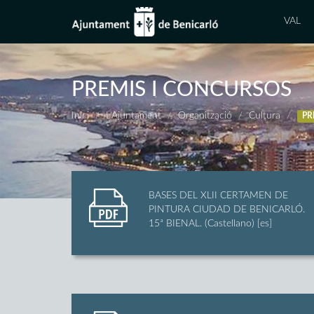
VAL
PREMIS I CONCURSOS
Inici
L'Ajuntament
Organització
Cultura
PR
BASES DEL XLII CERTAMEN DE
PINTURA CIUDAD DE BENICARLÓ.
15ª BIENAL. (Castellano) [es]