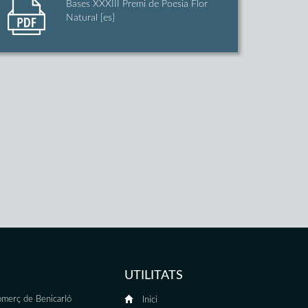
Bases XXXIII Premi de Poesia Flor
Natural [es]
UTILITATS
merç de Benicarló
Inici