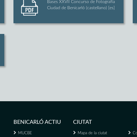
Bases XXVII Concurso de Fotografía
Ciudad de Benicarló (castellano) [es]
BENICARLÓ ACTIU
CIUTAT
MUCBE
Mapa de la ciutat
Co