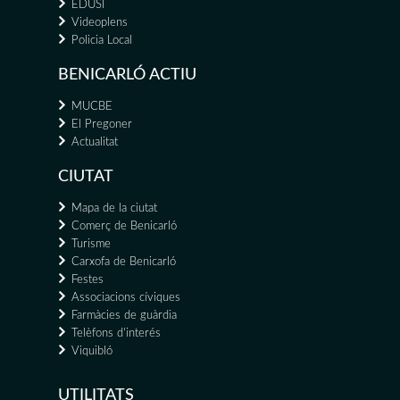
EDUSI
Videoplens
Policia Local
BENICARLÓ ACTIU
MUCBE
El Pregoner
Actualitat
CIUTAT
Mapa de la ciutat
Comerç de Benicarló
Turisme
Carxofa de Benicarló
Festes
Associacions cíviques
Farmàcies de guàrdia
Telèfons d'interés
Viquibló
UTILITATS