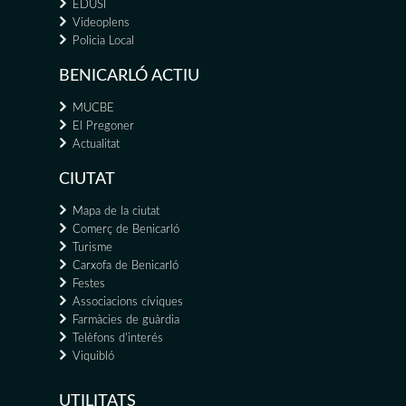
EDUSI
Videoplens
Policia Local
BENICARLÓ ACTIU
MUCBE
El Pregoner
Actualitat
CIUTAT
Mapa de la ciutat
Comerç de Benicarló
Turisme
Carxofa de Benicarló
Festes
Associacions cíviques
Farmàcies de guàrdia
Telèfons d'interés
Viquibló
UTILITATS