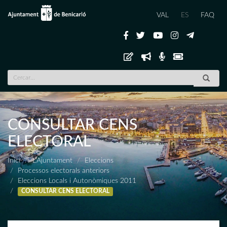
VAL
ES
FAQ
CONSULTAR CENS
ELECTORAL
Inici
L'Ajuntament
Eleccions
Processos electorals anteriors
Eleccions Locals i Autonòmiques 2011
CONSULTAR CENS ELECTORAL