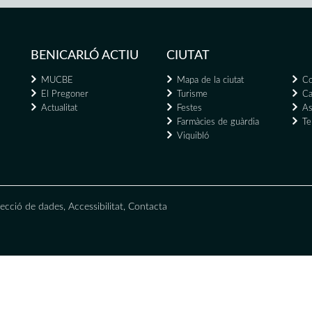
BENICARLÓ ACTIU
CIUTAT
MUCBE
Mapa de la ciutat
Co
El Pregoner
Turisme
Ca
Actualitat
Festes
As
Farmàcies de guàrdia
Te
Viquibló
ecció de dades
,
Accessibilitat
,
Contacta