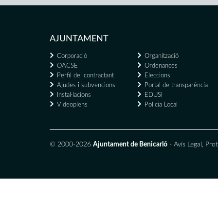
AJUNTAMENT
Corporació
Organització
OACSE
Ordenances
Perfil del contractant
Eleccions
Ajudes i subvencions
Portal de transparència
Instal·lacions
EDUSI
Videoplens
Policia Local
© 2000-2026
Ajuntament de Benicarló
-
Avís Legal
,
Prot