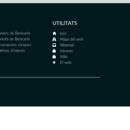
UTILITATS
merç de Benicarló
Inici
rxofa de Benicarló
Mapa del web
sociacions cíviques
Webmail
lèfons d'interés
Intranet
Wiki
El web