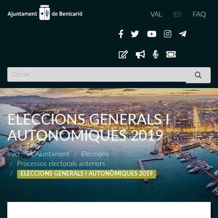
VAL
ES
FAQ
ELECCIONS GENERALS I
AUTONÒMIQUES 2019
Inici
L'Ajuntament
Eleccions
Processos electorals anteriors
ELECCIONS GENERALS I AUTONÒMIQUES 2019