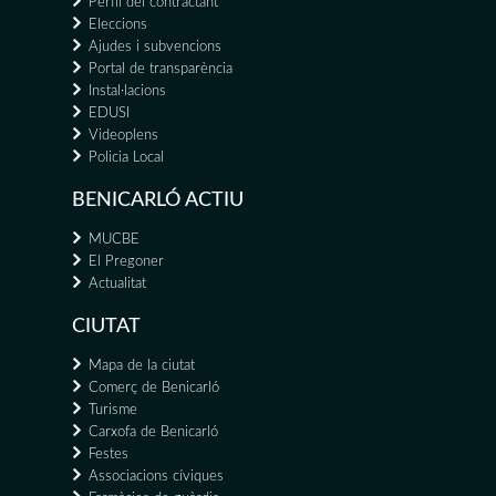
Perfil del contractant
Eleccions
Ajudes i subvencions
Portal de transparència
Instal·lacions
EDUSI
Videoplens
Policia Local
BENICARLÓ ACTIU
MUCBE
El Pregoner
Actualitat
CIUTAT
Mapa de la ciutat
Comerç de Benicarló
Turisme
Carxofa de Benicarló
Festes
Associacions cíviques