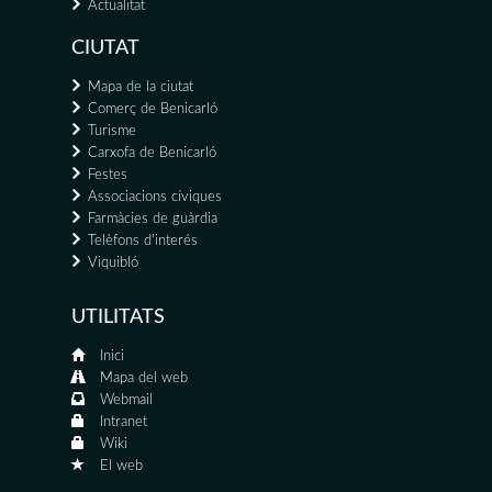
Actualitat
CIUTAT
Mapa de la ciutat
Comerç de Benicarló
Turisme
Carxofa de Benicarló
Festes
Associacions cíviques
Farmàcies de guàrdia
Telèfons d'interés
Viquibló
UTILITATS
Inici
Mapa del web
Webmail
Intranet
Wiki
El web