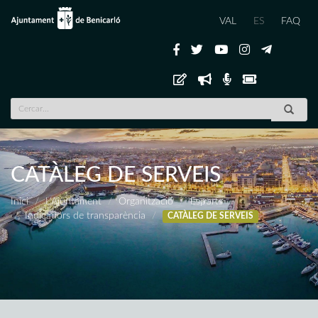
VAL
ES
FAQ
CATÀLEG DE SERVEIS
Inici
L'Ajuntament
Organització
Esports
Indicadors de transparència
CATÀLEG DE SERVEIS