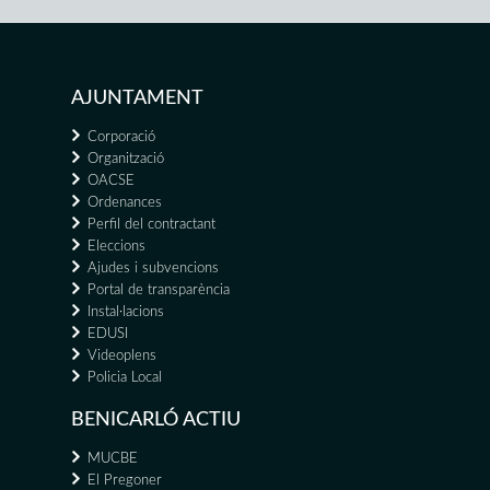
AJUNTAMENT
Corporació
Organització
OACSE
Ordenances
Perfil del contractant
Eleccions
Ajudes i subvencions
Portal de transparència
Instal·lacions
EDUSI
Videoplens
Policia Local
BENICARLÓ ACTIU
MUCBE
El Pregoner