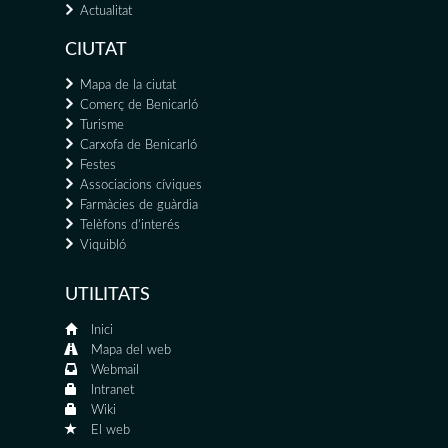
Actualitat
CIUTAT
Mapa de la ciutat
Comerç de Benicarló
Turisme
Carxofa de Benicarló
Festes
Associacions cíviques
Farmàcies de guàrdia
Telèfons d'interés
Viquibló
UTILITATS
Inici
Mapa del web
Webmail
Intranet
Wiki
El web