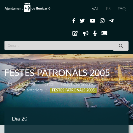
VAL
ES
FAQ
FESTES PATRONALS 2005
Inici
La Ciutat
Festes
Festes patronals
Edicions anteriors
FESTES PATRONALS 2005
Dia 20