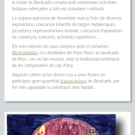
la ciutat de Benicarló compta amb nombroses activitats
lúdiques adreçades a tots els ciutadans i visitants.
La segona quinzena de desembre marca l'inici de diverses
exposicions, concursos infantils de targes nadalenques,
pessebres, representacions teatrals, concursos d'aparadors
de comerços, concerts, activitats esportives...
Els més menuts de casa compten amb el certamen
Benicarlàndia
i les desfilades del Pare Noel i la cavalcada
de Reis, i els no tan menuts, amb la tradicional celebració
de les campanades de cap d'any.
Aquests i altres actes donen cos a unes festes on
participen gran quantitat
d'associacions
de Benicarló, per
fer més agradable la celebració dels Nadals.