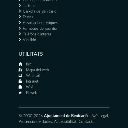
Comerç de Benicarló
Turisme
Carxofa de Benicarló
Festes
Associacions cíviques
Farmàcies de guàrdia
Telèfons d'interés
Viquibló
UTILITATS
Inici
Mapa del web
Webmail
Intranet
Wiki
El web
© 2000-2026
Ajuntament de Benicarló
-
Avís Legal
,
Protecció de dades
,
Accessibilitat
,
Contacta