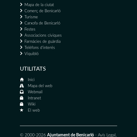
Mapa de la ciutat
Comerç de Benicarló
Turisme
Carxofa de Benicarló
Festes
Associacions cíviques
Farmàcies de guàrdia
Telèfons d'interés
Viquibló
UTILITATS
Inici
Mapa del web
Webmail
Intranet
Wiki
El web
© 2000-2026
Ajuntament de Benicarló
-
Avís Legal
,