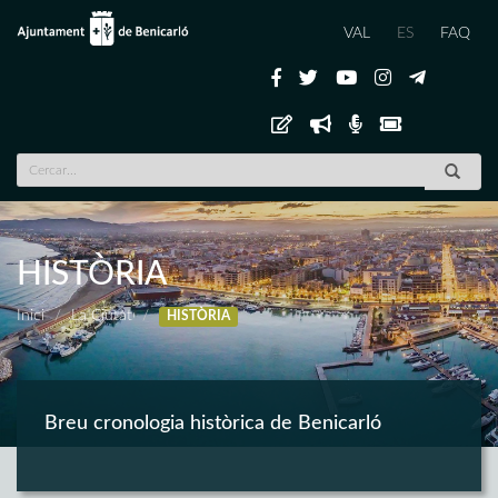
VAL
ES
FAQ
HISTÒRIA
Inici
La Ciutat
HISTÒRIA
Breu cronologia històrica de Benicarló