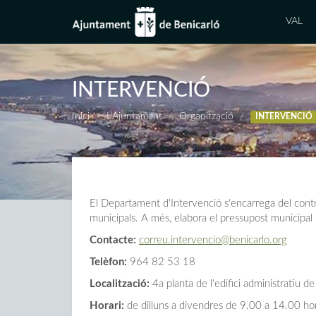
VAL
INTERVENCIÓ
Inici
L'Ajuntament
Organització
INTERVENCIÓ
El Departament d'Intervenció s'encarrega del control
municipals. A més, elabora el pressupost municipal i
Contacte:
correu.intervencio@benicarlo.org
Telèfon:
964 82 53 18
Localització:
4a planta de l'edifici administratiu de
Horari:
de dilluns a divendres de 9.00 a 14.00 ho