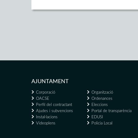
AJUNTAMENT
Corporació
Organització
OACSE
Ordenances
Perfil del contractant
Eleccions
Ajudes i subvencions
Portal de transparència
Instal·lacions
EDUSI
Videoplens
Policia Local