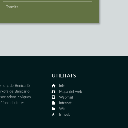
Tràmits
UTILITATS
merç de Benicarló
Inici
rxofa de Benicarló
Mapa del web
sociacions cíviques
Webmail
lèfons d'interés
Intranet
Wiki
El web