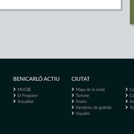
BENICARLÓ ACTIU
CIUTAT
MUCBE
Mapa de la ciutat
Co
El Pregoner
Turisme
Ca
Actualitat
Festes
As
Farmàcies de guàrdia
Te
Viquibló