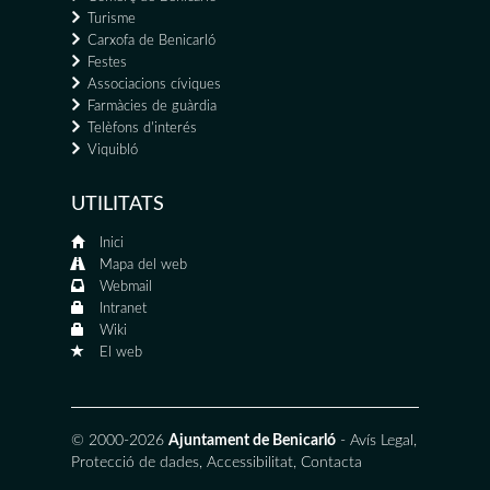
Turisme
Carxofa de Benicarló
Festes
Associacions cíviques
Farmàcies de guàrdia
Telèfons d'interés
Viquibló
UTILITATS
Inici
Mapa del web
Webmail
Intranet
Wiki
El web
© 2000-2026
Ajuntament de Benicarló
-
Avís Legal
,
Protecció de dades
,
Accessibilitat
,
Contacta