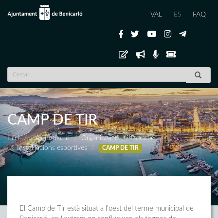
VAL
ES
FAQ
CAMP DE TIR
Inici
L'Ajuntament
Organització
Esports
Instal·lacions esportives
CAMP DE TIR
El Camp de Tir està situat a l'oest del terme municipal de