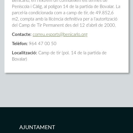
Benicarló, en l'extrem on conflueixen els termes de
Peníscola i Càlig, al polígon 14 de la partida de Bovalar. La
parcel·la condicionada com a camp de tir, de 49.852,6
m2, compta amb la llicència definitiva per a l'autorització
del Camp de Tir Permanent des del 12 d'abril de 2000.
Contacte:
correu.esports@benicarlo.org
Telèfon:
964 47 00 50
Localització:
Camp de tir (pol. 14 de la partida de
Bovalar)
AJUNTAMENT