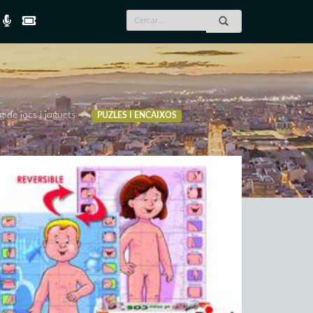
g de jocs i joguets
PUZLES I ENCAIXOS