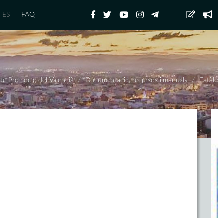
ES
FAQ
 de Promoció del Valencià
Documentació, recursos i manuals
Catàle