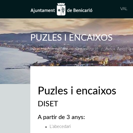
VAL
PUZLES I ENCAIXOS
Inici
L'Ajuntament
Organització
Aviva. Agència
Puzles i encaixos
DISET
A partir de 3 anys:
L'abecedari