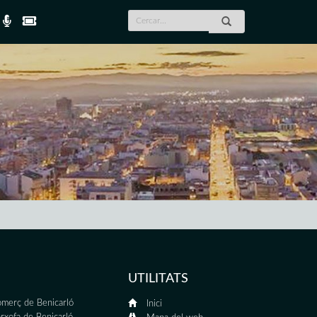
UTILITATS
merç de Benicarló
Inici