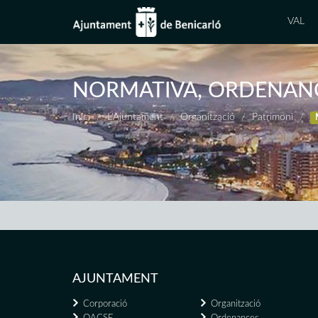
VAL
NORMATIVA, ORDENANC
Inici
L'Ajuntament
Organització
Patrimoni
AJUNTAMENT
Corporació
Organització