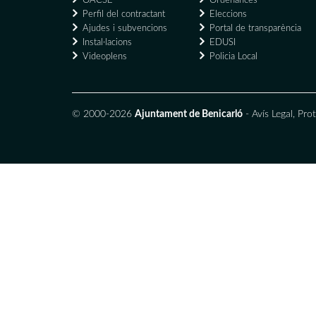
OACSE
Ordenances
Perfil del contractant
Eleccions
Ajudes i subvencions
Portal de transparència
Instal·lacions
EDUSI
Videoplens
Policia Local
© 2000-2026
Ajuntament de Benicarló
-
Avís Legal
,
Prot