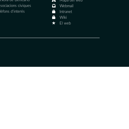
rxofa de Benicarló
Mapa del web
sociacions cíviques
Webmail
lèfons d'interés
Intranet
Wiki
El web