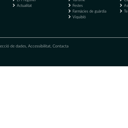
El Pregoner
Turisme
Ca
Actualitat
Festes
As
Farmàcies de guàrdia
Te
Viquibló
ecció de dades
,
Accessibilitat
,
Contacta