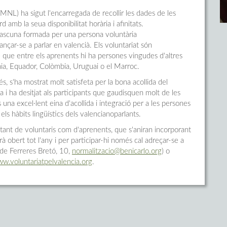
MNL) ha sigut l'encarregada de recollir les dades de les
 amb la seua disponibilitat horària i afinitats.
dascuna formada per una persona voluntària
nçar-se a parlar en valencià. Els voluntariat són
e que entre els aprenents hi ha persones vingudes d'altres
ania, Equador, Colòmbia, Uruguai o el Marroc.
s, s'ha mostrat molt satisfeta per la bona acollida del
a i ha desitjat als participants que gaudisquen molt de les
na excel·lent eina d'acollida i integració per a les persones
ls hàbits lingüístics dels valencianoparlants.
 tant de voluntaris com d'aprenents, que s'aniran incorporant
rà obert tot l'any i per participar-hi només cal adreçar-se a
. de Ferreres Bretó, 10,
normalitzacio@benicarlo.org
) o
w.voluntariatpelvalencia.org
.