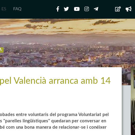
ES
FAQ
A
 pel Valencià arranca amb 14
bades entre voluntaris del programa Voluntariat pel
es "parelles lingüístiques" quedaran per conversar en
ambé com una bona manera de relacionar-se i conéixer