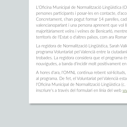
L'Oficina Municipal de Normalització Lingüística (O
persones participants i posar-les en contacte, d'acord
Concretament, s'han pogut formar 14 parelles, ca
valencianoparlant i una persona aprenent que vol lla
majoritàriament veïns i veïnes de Benicarló, mentr
territoris de l'Estat o d'altres països, com ara Rom
La regidora de Normalització Lingüística, Sarah Vallé
programa Voluntariat pel Valencià entre la ciutadani
trobades. La regidora considera que el programa és u
nouvigudes, a banda d'incidir molt positivament en e
A hores d'ara, l'OMNL continua rebent sol·licituds,
al programa. De fet, el Voluntariat pel Valencià esta
l'Oficina Municipal de Normalització Lingüística (c
inscriure's a través del formulari en línia del web
ww