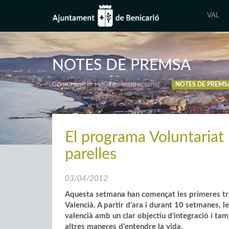
VAL
NOTES DE PREMSA
Comunicació i Imatge Institucional
NOTES DE PREMS
El programa Voluntariat
parelles
03/04/2012
Aquesta setmana han començat les primeres tro
Valencià. A partir d'ara i durant 10 setmanes, l
valencià amb un clar objectiu d'integració i t
altres maneres d'entendre la vida.