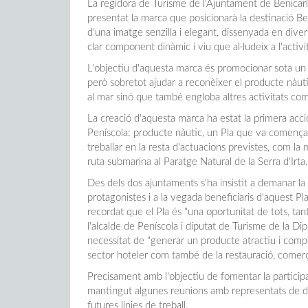
La regidora de Turisme de l'Ajuntament de Benicarló
presentat la marca que posicionarà la destinació Ben
d'una imatge senzilla i elegant, dissenyada en diver
clar component dinàmic i viu que al·ludeix a l'activi
L'objectiu d'aquesta marca és promocionar sota un i
però sobretot ajudar a reconèixer el producte nàuti
al mar sinó que també engloba altres activitats com 
La creació d'aquesta marca ha estat la primera acc
Peníscola: producte nàutic, un Pla que va començar
treballar en la resta d'actuacions previstes, com la m
ruta submarina al Paratge Natural de la Serra d'Irta.
Des dels dos ajuntaments s'ha insistit a demanar la 
protagonistes i a la vegada beneficiaris d'aquest Pl
recordat que el Pla és "una oportunitat de tots, ta
l'alcalde de Peníscola i diputat de Turisme de la Dip
necessitat de "generar un producte atractiu i compet
sector hoteler com també de la restauració, comer
Precisament amb l'objectiu de fomentar la particip
mantingut algunes reunions amb representats de d
futures línies de treball.