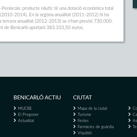
ó-Peníscola: producte nàutic té una dotació econòmica total
 (2010-2014). En la segona anualitat (2011-2012) hi ha
la tercera anualitat (2012-2013) se n'han previst 730.000.
ament de Benicarló aportarà 383.333,50 euros.
BENICARLÓ ACTIU
CIUTAT
MUCBE
Mapa de la ciutat
Co
El Pregoner
Turisme
Ca
Actualitat
Festes
As
Farmàcies de guàrdia
Te
Viquibló