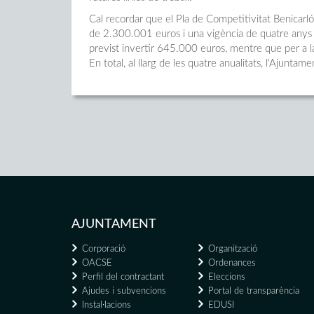
Cal recordar que el Pla de Competitivitat Benicarl
de 2.300.001 euros i una vigència de quatre anys
previst invertir 645.000 euros, mentre que per a 
En total, al llarg de les quatre anualitats, l'Ajunt
AJUNTAMENT
Corporació
Organització
OACSE
Ordenances
Perfil del contractant
Eleccions
Ajudes i subvencions
Portal de transparència
Instal·lacions
EDUSI