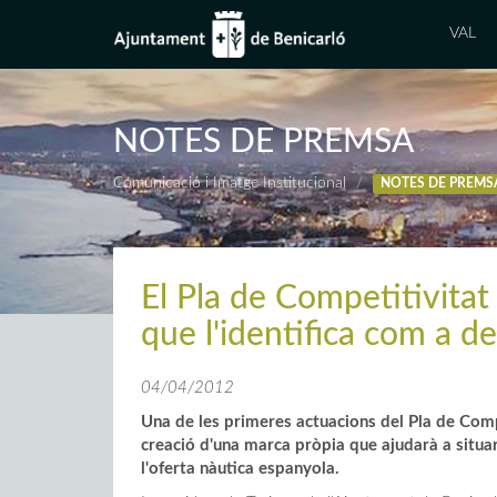
VAL
NOTES DE PREMSA
Comunicació i Imatge Institucional
NOTES DE PREMS
El Pla de Competitivitat
que l'identifica com a d
04/04/2012
Una de les primeres actuacions del Pla de Compe
creació d'una marca pròpia que ajudarà a situa
l'oferta nàutica espanyola.