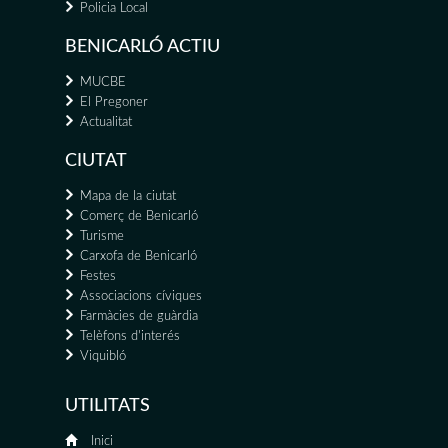
Policia Local
BENICARLÓ ACTIU
MUCBE
El Pregoner
Actualitat
CIUTAT
Mapa de la ciutat
Comerç de Benicarló
Turisme
Carxofa de Benicarló
Festes
Associacions cíviques
Farmàcies de guàrdia
Telèfons d'interés
Viquibló
UTILITATS
Inici