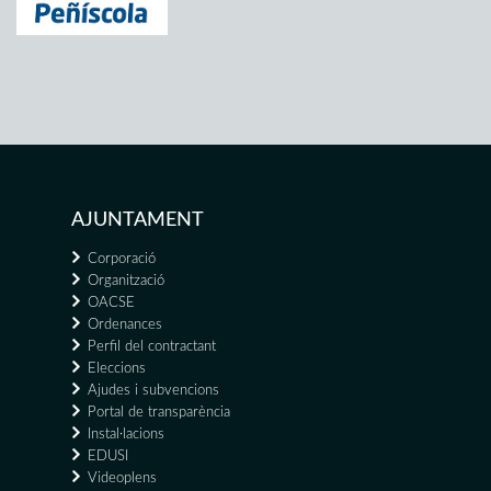
AJUNTAMENT
Corporació
Organització
OACSE
Ordenances
Perfil del contractant
Eleccions
Ajudes i subvencions
Portal de transparència
Instal·lacions
EDUSI
Videoplens