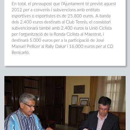
En total, el pressupost que l'Ajuntament té previst aquest
2012 per a convenis i subvencions amb entitats
esportives o esportistes és de 25.800 euros. A banda
dels 2.400 euros destinats al Club Tennis, el consistori
subvencionarà també amb 2.400 euros la Unió Ciclista
per l'organització de la Ronda Ciclista al Maestrat, i
destinarà 5.000 euros per a la participació de José
Manuel Pellicer al Rally Dakar i 16.000 euros per al CD
Benicarló.