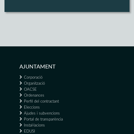
AJUNTAMENT
Corporació
Organització
OACSE
Ordenances
Perfil del contractant
Eleccions
Ajudes i subvencions
Portal de transparència
Instal·lacions
EDUSI