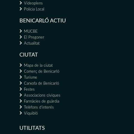
Videoplens
Policia Local
BENICARLÓ ACTIU
MUCBE
El Pregoner
Actualitat
CIUTAT
Mapa de la ciutat
Comerç de Benicarló
Turisme
Carxofa de Benicarló
Festes
Associacions cíviques
Farmàcies de guàrdia
Telèfons d'interés
Viquibló
UTILITATS