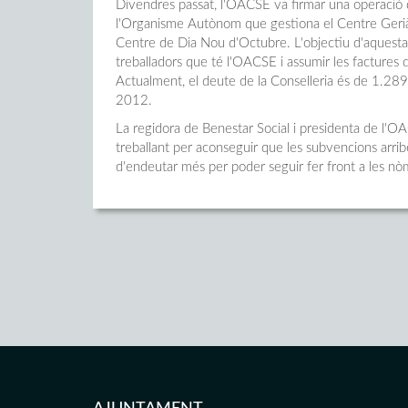
Divendres passat, l'OACSE va firmar una operació 
l'Organisme Autònom que gestiona el Centre Geriàtri
Centre de Dia Nou d'Octubre. L'objectiu d'aquesta 
treballadors que té l'OACSE i assumir les factures
Actualment, el deute de la Conselleria és de 1.28
2012.
La regidora de Benestar Social i presidenta de l'O
treballant per aconseguir que les subvencions arri
d'endeutar més per poder seguir fer front a les nòmi