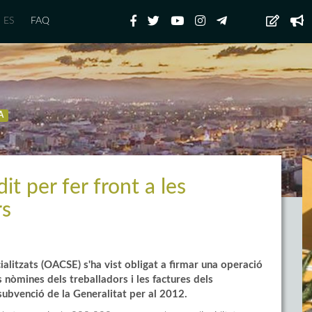
ES
FAQ
A
 per fer front a les
rs
litzats (OACSE) s'ha vist obligat a firmar una operació
nòmines dels treballadors i les factures dels
subvenció de la Generalitat per al 2012.