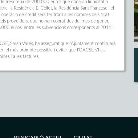
de tresoreria de 200.000 euros que donaran liquiditat a
c, la Residència El Collet, la Residència Sant Francesc i el
operació de crèdit serà fer front a les nòmines dels 100
 dels proveïdors, que no han cobrat des del mes de gener.
9.000 euros, entre les subvencions corresponents al 2011 i
ACSE, Sarah Vallés, ha assegurat que l'Ajuntament continuarà
ben el més prompte possible i evitar que l'OACSE s'haja
nes i a les factures.