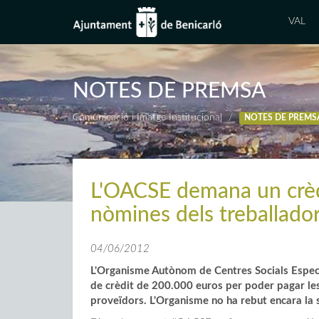
VAL
NOTES DE PREMSA
Comunicació i Imatge Institucional
NOTES DE PREMS
L'OACSE demana un crèdit
nòmines dels treballado
04/06/2012
L'Organisme Autònom de Centres Socials Especia
de crèdit de 200.000 euros per poder pagar les 
proveïdors. L'Organisme no ha rebut encara la 