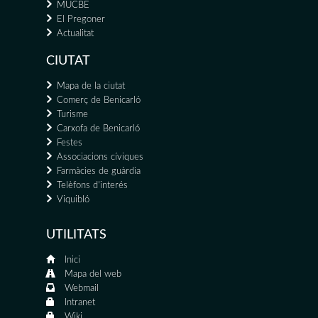
MUCBE
El Pregoner
Actualitat
CIUTAT
Mapa de la ciutat
Comerç de Benicarló
Turisme
Carxofa de Benicarló
Festes
Associacions cíviques
Farmàcies de guàrdia
Telèfons d'interés
Viquibló
UTILITATS
Inici
Mapa del web
Webmail
Intranet
Wiki