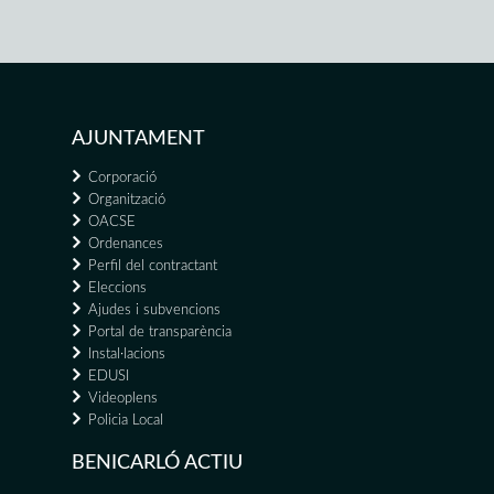
AJUNTAMENT
Corporació
Organització
OACSE
Ordenances
Perfil del contractant
Eleccions
Ajudes i subvencions
Portal de transparència
Instal·lacions
EDUSI
Videoplens
Policia Local
BENICARLÓ ACTIU