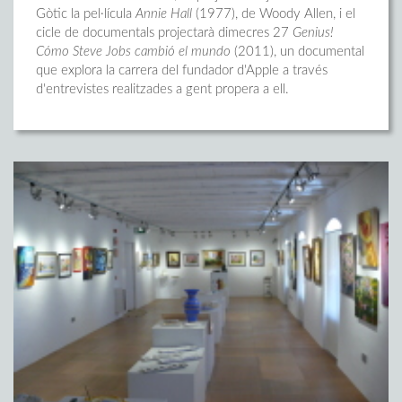
Gòtic la pel·lícula
Annie Hall
(1977), de Woody Allen, i el
cicle de documentals projectarà dimecres 27
Genius!
Cómo Steve Jobs cambió el mundo
(2011), un documental
que explora la carrera del fundador d'Apple a través
d'entrevistes realitzades a gent propera a ell.