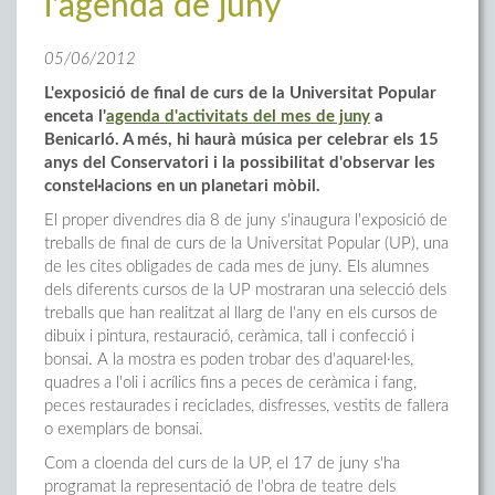
l'agenda de juny
05/06/2012
L'exposició de final de curs de la Universitat Popular
enceta l'
agenda d'activitats del mes de juny
a
Benicarló. A més, hi haurà música per celebrar els 15
anys del Conservatori i la possibilitat d'observar les
constel·lacions en un planetari mòbil.
El proper divendres dia 8 de juny s'inaugura l'exposició de
treballs de final de curs de la Universitat Popular (UP), una
de les cites obligades de cada mes de juny. Els alumnes
dels diferents cursos de la UP mostraran una selecció dels
treballs que han realitzat al llarg de l'any en els cursos de
dibuix i pintura, restauració, ceràmica, tall i confecció i
bonsai. A la mostra es poden trobar des d'aquarel·les,
quadres a l'oli i acrílics fins a peces de ceràmica i fang,
peces restaurades i reciclades, disfresses, vestits de fallera
o exemplars de bonsai.
Com a cloenda del curs de la UP, el 17 de juny s'ha
programat la representació de l'obra de teatre dels