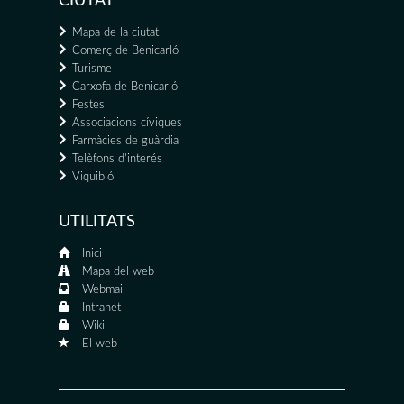
CIUTAT
Mapa de la ciutat
Comerç de Benicarló
Turisme
Carxofa de Benicarló
Festes
Associacions cíviques
Farmàcies de guàrdia
Telèfons d'interés
Viquibló
UTILITATS
Inici
Mapa del web
Webmail
Intranet
Wiki
El web