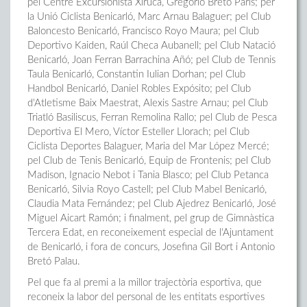
pel Centre Excursionista Xiruca, Gregorio Bretó París; per
la Unió Ciclista Benicarló, Marc Arnau Balaguer; pel Club
Baloncesto Benicarló, Francisco Royo Maura; pel Club
Deportivo Kaiden, Raúl Checa Aubanell; pel Club Natació
Benicarló, Joan Ferran Barrachina Añó; pel Club de Tennis
Taula Benicarló, Constantin Iulian Dorhan; pel Club
Handbol Benicarló, Daniel Robles Expósito; pel Club
d'Atletisme Baix Maestrat, Alexis Sastre Arnau; pel Club
Triatló Basiliscus, Ferran Remolina Rallo; pel Club de Pesca
Deportiva El Mero, Víctor Esteller Llorach; pel Club
Ciclista Deportes Balaguer, Maria del Mar López Mercé;
pel Club de Tenis Benicarló, Equip de Frontenis; pel Club
Madison, Ignacio Nebot i Tania Blasco; pel Club Petanca
Benicarló, Silvia Royo Castell; pel Club Mabel Benicarló,
Claudia Mata Fernández; pel Club Ajedrez Benicarló, José
Miguel Aicart Ramón; i finalment, pel grup de Gimnàstica
Tercera Edat, en reconeixement especial de l'Ajuntament
de Benicarló, i fora de concurs, Josefina Gil Bort i Antonio
Bretó Palau.
Pel que fa al premi a la millor trajectòria esportiva, que
reconeix la labor del personal de les entitats esportives