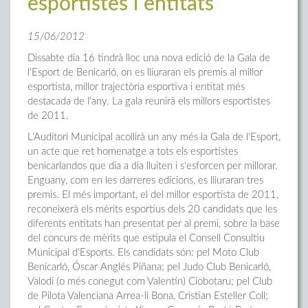
esportistes i entitats
15/06/2012
Dissabte dia 16 tindrà lloc una nova edició de la Gala de
l'Esport de Benicarló, on es lliuraran els premis al millor
esportista, millor trajectòria esportiva i entitat més
destacada de l'any. La gala reunirà els millors esportistes
de 2011.
L'Auditori Municipal acollirà un any més la Gala de l'Esport,
un acte que ret homenatge a tots els esportistes
benicarlandos que dia a dia lluiten i s'esforcen per millorar.
Enguany, com en les darreres edicions, es lliuraran tres
premis. El més important, el del millor esportista de 2011,
reconeixerà els mèrits esportius dels 20 candidats que les
diferents entitats han presentat per al premi, sobre la base
del concurs de mèrits que estipula el Consell Consultiu
Municipal d'Esports. Els candidats són: pel Moto Club
Benicarló, Óscar Anglés Piñana; pel Judo Club Benicarló,
Valodi (o més conegut com Valentín) Ciobotaru; pel Club
de Pilota Valenciana Arrea-li Bona, Cristian Esteller Coll;