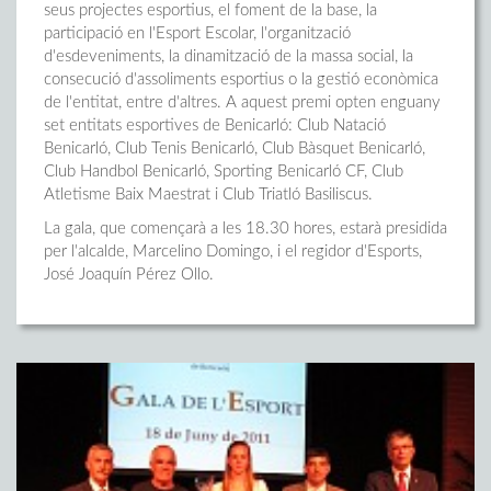
seus projectes esportius, el foment de la base, la
participació en l'Esport Escolar, l'organització
d'esdeveniments, la dinamització de la massa social, la
consecució d'assoliments esportius o la gestió econòmica
de l'entitat, entre d'altres. A aquest premi opten enguany
set entitats esportives de Benicarló: Club Natació
Benicarló, Club Tenis Benicarló, Club Bàsquet Benicarló,
Club Handbol Benicarló, Sporting Benicarló CF, Club
Atletisme Baix Maestrat i Club Triatló Basiliscus.
La gala, que començarà a les 18.30 hores, estarà presidida
per l'alcalde, Marcelino Domingo, i el regidor d'Esports,
José Joaquín Pérez Ollo.