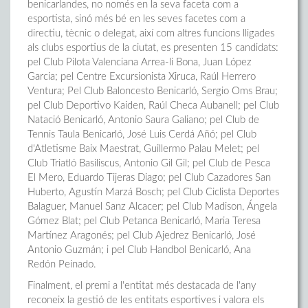
benicarlandes, no només en la seva faceta com a
esportista, sinó més bé en les seves facetes com a
directiu, tècnic o delegat, així com altres funcions lligades
als clubs esportius de la ciutat, es presenten 15 candidats:
pel Club Pilota Valenciana Arrea-li Bona, Juan López
Garcia; pel Centre Excursionista Xiruca, Raúl Herrero
Ventura; Pel Club Baloncesto Benicarló, Sergio Oms Brau;
pel Club Deportivo Kaiden, Raúl Checa Aubanell; pel Club
Natació Benicarló, Antonio Saura Galiano; pel Club de
Tennis Taula Benicarló, José Luis Cerdá Añó; pel Club
d'Atletisme Baix Maestrat, Guillermo Palau Melet; pel
Club Triatló Basiliscus, Antonio Gil Gil; pel Club de Pesca
El Mero, Eduardo Tijeras Diago; pel Club Cazadores San
Huberto, Agustín Marzá Bosch; pel Club Ciclista Deportes
Balaguer, Manuel Sanz Alcacer; pel Club Madison, Ángela
Gómez Blat; pel Club Petanca Benicarló, Maria Teresa
Martínez Aragonés; pel Club Ajedrez Benicarló, José
Antonio Guzmán; i pel Club Handbol Benicarló, Ana
Redón Peinado.
Finalment, el premi a l'entitat més destacada de l'any
reconeix la gestió de les entitats esportives i valora els