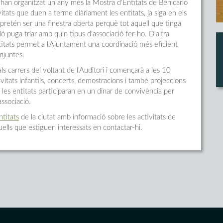
s han organitzat un any més la Mostra d'Entitats de Benicarló
vitats que duen a terme diàriament les entitats, ja siga en els
, pretén ser una finestra oberta perquè tot aquell que tinga
rló puga triar amb quin tipus d'associació fer-ho. D'altra
titats permet a l'Ajuntament una coordinació més eficient
onjuntes.
als carrers del voltant de l'Auditori i començarà a les 10
vitats infantils, concerts, demostracions i també projeccions
 les entitats participaran en un dinar de convivència per
ssociació.
ntitats
de la ciutat amb informació sobre les activitats de
ells que estiguen interessats en contactar-hi.