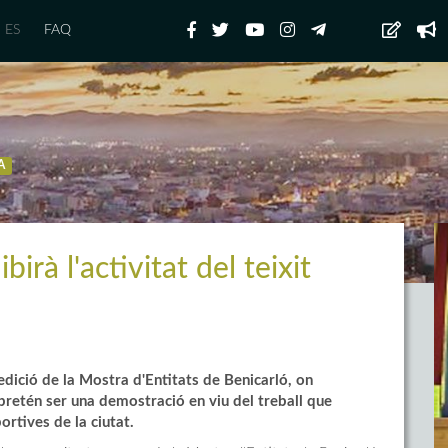
ES
FAQ
A
irà l'activitat del teixit
edició de la Mostra d'Entitats de Benicarló, on
pretén ser una demostració en viu del treball que
portives de la ciutat.