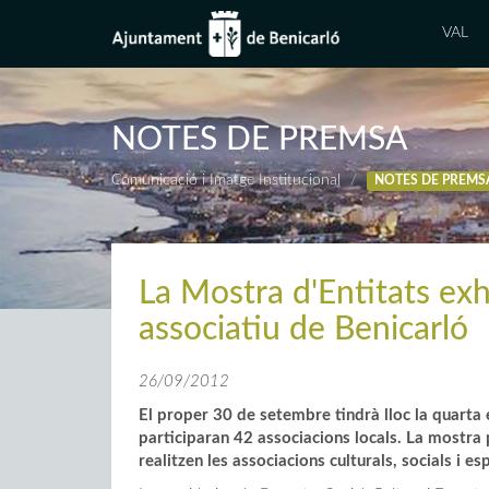
VAL
NOTES DE PREMSA
Comunicació i Imatge Institucional
NOTES DE PREMS
La Mostra d'Entitats exhib
associatiu de Benicarló
26/09/2012
El proper 30 de setembre tindrà lloc la quarta 
participaran 42 associacions locals. La mostra 
realitzen les associacions culturals, socials i es