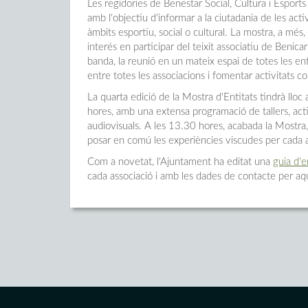
Les regidories de Benestar Social, Cultura i Esport
amb l'objectiu d'informar a la ciutadania de les acti
àmbits esportiu, social o cultural. La mostra, a més
interés en participar del teixit associatiu de Benica
banda, la reunió en un mateix espai de totes les en
entre totes les associacions i fomentar activitats c
La quarta edició de la Mostra d'Entitats tindrà lloc 
hores, amb una extensa programació de tallers, acti
audiovisuals. A les 13.30 hores, acabada la Mostra,
posar en comú les experiències viscudes per cada a
Com a novetat, l'Ajuntament ha editat una
guia d'e
cada associació i amb les dades de contacte per aqu