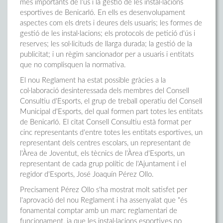
més importants de l'ús i la gestió de les instal·lacions
esportives de Benicarló. En ells es desenvolupament
aspectes com els drets i deures dels usuaris; les formes de
gestió de les instal·lacions; els protocols de petició d'ús i
reserves; les sol·licituds de llarga durada; la gestió de la
publicitat; i un règim sancionador per a usuaris i entitats
que no complisquen la normativa.
El nou Reglament ha estat possible gràcies a la
col·laboració desinteressada dels membres del Consell
Consultiu d'Esports, el grup de treball operatiu del Consell
Municipal d'Esports, del qual formen part totes les entitats
de Benicarló. El citat Consell Consultiu està format per
cinc representants d'entre totes les entitats esportives, un
representant dels centres escolars, un representant de
l'Àrea de Joventut, els tècnics de l'Àrea d'Esports, un
representant de cada grup polític de l'Ajuntament i el
regidor d'Esports, José Joaquín Pérez Ollo.
Precisament Pérez Ollo s'ha mostrat molt satisfet per
l'aprovació del nou Reglament i ha assenyalat que "és
fonamental comptar amb un marc reglamentari de
funcionament, ja que les instal·lacions esportives no