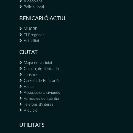
Videoplens
Policia Local
BENICARLÓ ACTIU
MUCBE
El Pregoner
Actualitat
CIUTAT
Mapa de la ciutat
Comerç de Benicarló
Turisme
Carxofa de Benicarló
Festes
Associacions cíviques
Farmàcies de guàrdia
Telèfons d'interés
Viquibló
UTILITATS