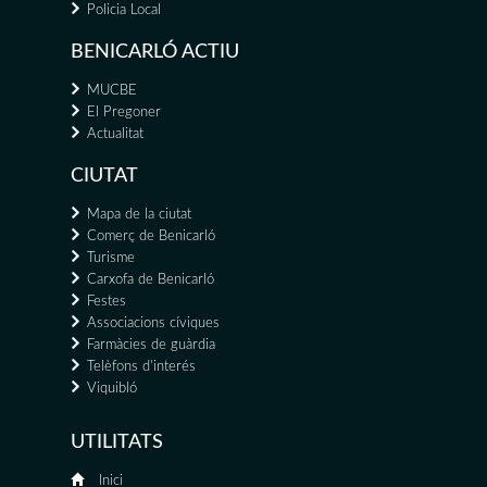
Policia Local
BENICARLÓ ACTIU
MUCBE
El Pregoner
Actualitat
CIUTAT
Mapa de la ciutat
Comerç de Benicarló
Turisme
Carxofa de Benicarló
Festes
Associacions cíviques
Farmàcies de guàrdia
Telèfons d'interés
Viquibló
UTILITATS
Inici