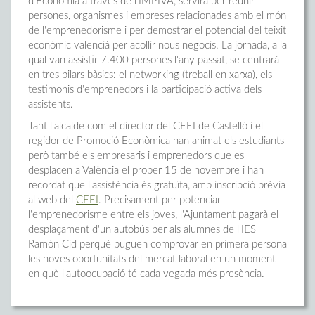
d'Economia a través de l'IMPIVA, servirà per reunir
persones, organismes i empreses relacionades amb el món
de l'emprenedorisme i per demostrar el potencial del teixit
econòmic valencià per acollir nous negocis. La jornada, a la
qual van assistir 7.400 persones l'any passat, se centrarà
en tres pilars bàsics: el networking (treball en xarxa), els
testimonis d'emprenedors i la participació activa dels
assistents.
Tant l'alcalde com el director del CEEI de Castelló i el
regidor de Promoció Econòmica han animat els estudiants
però també els empresaris i emprenedors que es
desplacen a València el proper 15 de novembre i han
recordat que l'assistència és gratuïta, amb inscripció prèvia
al web del
CEEI
. Precisament per potenciar
l'emprenedorisme entre els joves, l'Ajuntament pagarà el
desplaçament d'un autobús per als alumnes de l'IES
Ramón Cid perquè puguen comprovar en primera persona
les noves oportunitats del mercat laboral en un moment
en què l'autoocupació té cada vegada més presència.