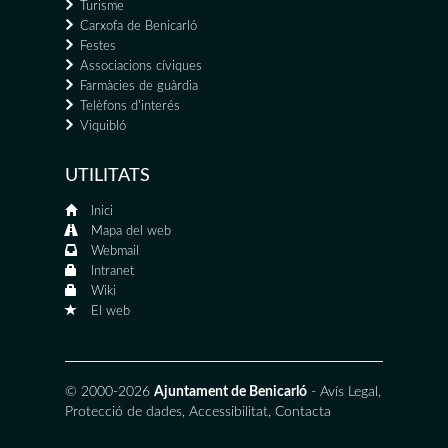
Turisme
Carxofa de Benicarló
Festes
Associacions cíviques
Farmàcies de guàrdia
Telèfons d'interés
Viquibló
UTILITATS
Inici
Mapa del web
Webmail
Intranet
Wiki
El web
© 2000-2026
Ajuntament de Benicarló
-
Avís Legal
,
Protecció de dades
,
Accessibilitat
,
Contacta