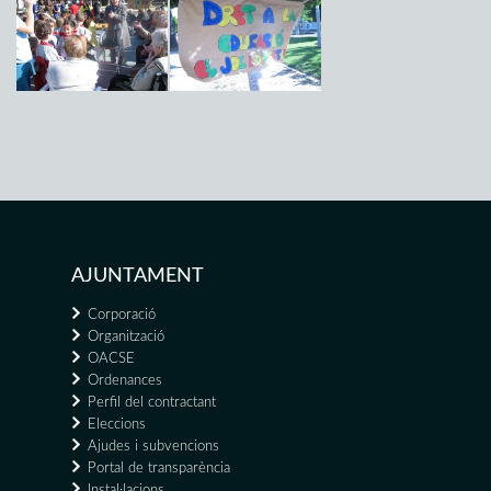
AJUNTAMENT
Corporació
Organització
OACSE
Ordenances
Perfil del contractant
Eleccions
Ajudes i subvencions
Portal de transparència
Instal·lacions