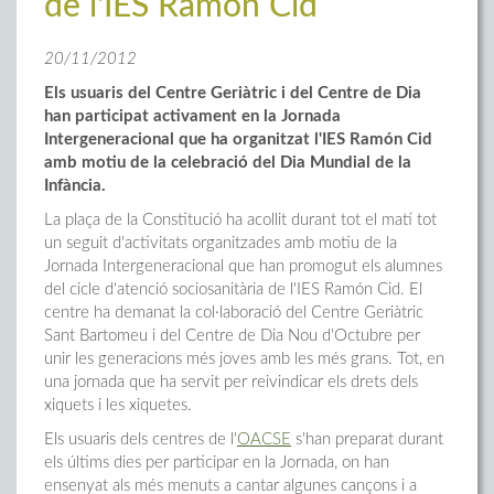
de l'IES Ramón Cid
20/11/2012
Els usuaris del Centre Geriàtric i del Centre de Dia
han participat activament en la Jornada
Intergeneracional que ha organitzat l'IES Ramón Cid
amb motiu de la celebració del
D
ia Mundial de la
Infància.
La plaça de la Constitució ha acollit durant tot el matí tot
un seguit d'activitats organitzades amb motiu de la
Jornada Intergeneracional que han promogut els alumnes
del cicle d'atenció sociosanitària de l'IES Ramón Cid. El
centre ha demanat la col·laboració del Centre Geriàtric
Sant Bartomeu i del Centre de Dia Nou d'Octubre per
unir les generacions més joves amb les més grans. Tot, en
una jornada que ha servit per reivindicar els drets dels
xiquets i les xiquetes.
Els usuaris dels centres de l'
OACSE
s'han preparat durant
els últims dies per participar en la Jornada, on han
ensenyat als més menuts a cantar algunes cançons i a