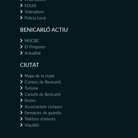
EDUSI
Videoplens
Policia Local
BENICARLÓ ACTIU
MUCBE
El Pregoner
Actualitat
CIUTAT
Mapa de la ciutat
Comerç de Benicarló
Turisme
Carxofa de Benicarló
Festes
Associacions cíviques
Farmàcies de guàrdia
Telèfons d'interés
Viquibló