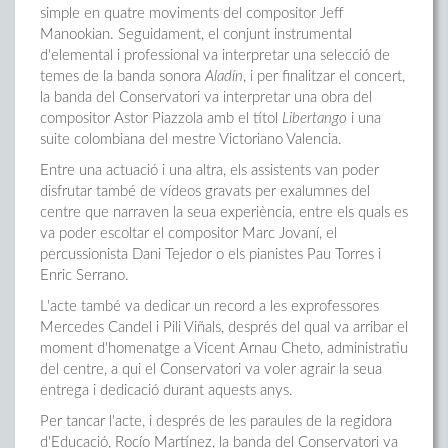
simple en quatre moviments del compositor Jeff
Manookian. Seguidament, el conjunt instrumental
d'elemental i professional va interpretar una selecció de
temes de la banda sonora
Aladín
, i per finalitzar el concert,
la banda del Conservatori va interpretar una obra del
compositor Astor Piazzola amb el títol
Libertango
i una
suite colombiana del mestre Victoriano Valencia.
Entre una actuació i una altra, els assistents van poder
disfrutar també de vídeos gravats per exalumnes del
centre que narraven la seua experiència, entre els quals es
va poder escoltar el compositor Marc Jovaní, el
percussionista Dani Tejedor o els pianistes Pau Torres i
Enric Serrano.
L'acte també va dedicar un record a les exprofessores
Mercedes Candel i Pili Viñals, després del qual va arribar el
moment d'homenatge a Vicent Arnau Cheto, administratiu
del centre, a qui el Conservatori va voler agrair la seua
entrega i dedicació durant aquests anys.
Per tancar l'acte, i després de les paraules de la regidora
d'Educació, Rocío Martínez, la banda del Conservatori va