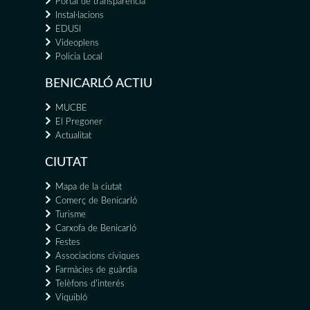
Portal de transparència
Instal·lacions
EDUSI
Videoplens
Policia Local
BENICARLÓ ACTIU
MUCBE
El Pregoner
Actualitat
CIUTAT
Mapa de la ciutat
Comerç de Benicarló
Turisme
Carxofa de Benicarló
Festes
Associacions cíviques
Farmàcies de guàrdia
Telèfons d'interés
Viquibló