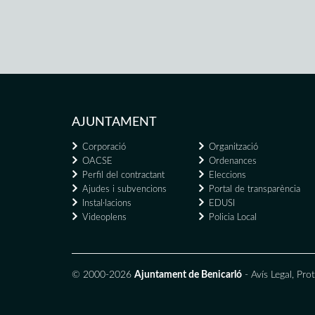
AJUNTAMENT
Corporació
Organització
OACSE
Ordenances
Perfil del contractant
Eleccions
Ajudes i subvencions
Portal de transparència
Instal·lacions
EDUSI
Videoplens
Policia Local
© 2000-2026
Ajuntament de Benicarló
-
Avís Legal
,
Prot