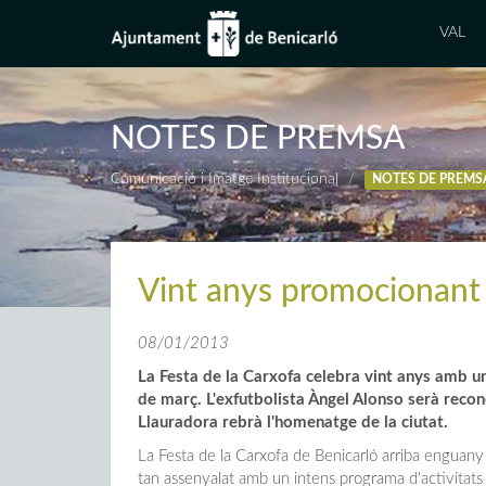
VAL
NOTES DE PREMSA
Comunicació i Imatge Institucional
NOTES DE PREMS
Vint anys promocionant 
08/01/2013
La Festa de la Carxofa celebra vint anys amb un
de març. L'exfutbolista Àngel Alonso serà recon
Llauradora rebrà l'homenatge de la ciutat.
La Festa de la Carxofa de Benicarló arriba enguany 
tan assenyalat amb un intens programa d'activitat