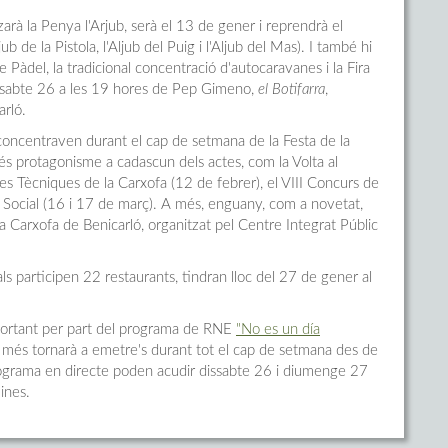
zarà la Penya l'Arjub, serà el 13 de gener i reprendrà el
ljub de la Pistola, l'Aljub del Puig i l'Aljub del Mas). I també hi
e Pàdel, la tradicional concentració d'autocaravanes i la Fira
dissabte 26 a les 19 hores de Pep Gimeno,
el Botifarra
,
arló.
 concentraven durant el cap de setmana de la Festa de la
s protagonisme a cadascun dels actes, com la Volta al
des Tècniques de la Carxofa (12 de febrer), el VIII Concurs de
a Social (16 i 17 de març). A més, enguany, com a novetat,
la Carxofa de Benicarló, organitzat pel Centre Integrat Públic
als participen 22 restaurants, tindran lloc del 27 de gener al
mportant per part del programa de RNE
"No es un día
y més tornarà a emetre's durant tot el cap de setmana des de
programa en directe poden acudir dissabte 26 i diumenge 27
ines.