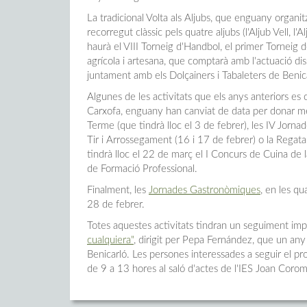
La tradicional Volta als Aljubs, que enguany organit
recorregut clàssic pels quatre aljubs (l'Aljub Vell, l'A
haurà el VIII Torneig d'Handbol, el primer Torneig d
agrícola i artesana, que comptarà amb l'actuació 
juntament amb els Dolçainers i Tabaleters de Benic
Algunes de les activitats que els anys anteriors es
Carxofa, enguany han canviat de data per donar mé
Terme (que tindrà lloc el 3 de febrer), les IV Jorna
Tir i Arrossegament (16 i 17 de febrer) o la Regat
tindrà lloc el 22 de març el I Concurs de Cuina de 
de Formació Professional.
Finalment, les
Jornades Gastronòmiques
, en les qu
28 de febrer.
Totes aquestes activitats tindran un seguiment i
cualquiera"
, dirigit per Pepa Fernández, que un an
Benicarló. Les persones interessades a seguir el 
de 9 a 13 hores al saló d'actes de l'IES Joan Corom