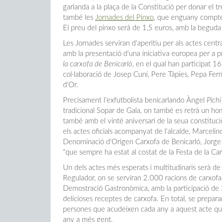
garlanda a la plaça de la Constitució per donar el tr
també les
Jornades del Pinxo
, que enguany compten
El preu del pinxo serà de 1,5 euros, amb la beguda 
Les Jornades serviran d'aperitiu per als actes centr
amb la presentació d'una iniciativa europea per a p
la carxofa de Benicarló
, en el qual han participat 1
col·laboració de Josep Cuní, Pere Tàpies, Pepa Fer
d'Or.
Precisament l'exfutbolista benicarlando Àngel
Pichi
tradicional Sopar de Gala, on també es retrà un hom
també amb el vinté aniversari de la seua constituci
els actes oficials acompanyat de l'alcalde, Marceli
Denominació d'Origen Carxofa de Benicarló, Jorge 
"que sempre ha estat al costat de la Festa de la Ca
Un dels actes més esperats i multitudinaris serà de
Regulador, on se serviran 2.000 racions de carxofa, 
Demostració Gastronòmica, amb la participació de 
delicioses receptes de carxofa. En total, se prepar
persones que acudeixen cada any a aquest acte que
any a més gent.