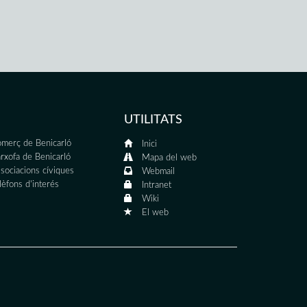
UTILITATS
merç de Benicarló
Inici
rxofa de Benicarló
Mapa del web
sociacions cíviques
Webmail
lèfons d'interés
Intranet
Wiki
El web