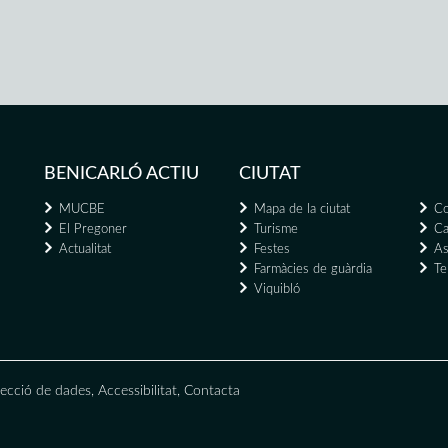
BENICARLÓ ACTIU
CIUTAT
MUCBE
Mapa de la ciutat
Co
El Pregoner
Turisme
Ca
Actualitat
Festes
As
Farmàcies de guàrdia
Te
Viquibló
ecció de dades
,
Accessibilitat
,
Contacta