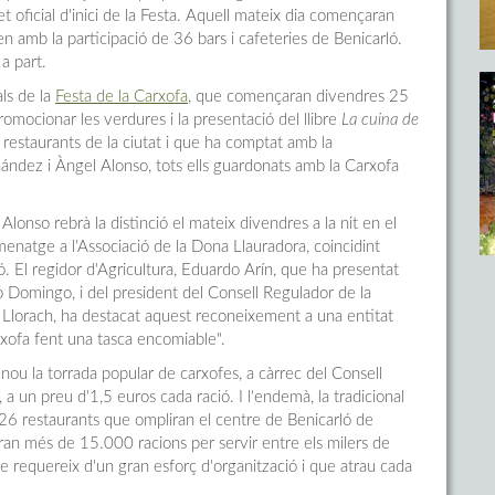
et oficial d'inici de la Festa. Aquell mateix dia començaran
 amb la participació de 36 bars i cafeteries de Benicarló.
a part.
als de la
Festa de la Carxofa
, que començaran divendres 25
romocionar les verdures i la presentació del llibre
La cuina de
6 restaurants de la ciutat i que ha comptat amb la
nández i Àngel Alonso, tots ells guardonats amb la Carxofa
Alonso rebrà la distinció el mateix divendres a la nit en el
enatge a l'Associació de la Dona Llauradora, coincidint
ó. El regidor d'Agricultura, Eduardo Arín, que ha presentat
no Domingo, i del president del Consell Regulador de la
Llorach, ha destacat aquest reconeixement a una entitat
rxofa fent una tasca encomiable".
 nou la torrada popular de carxofes, a càrrec del Consell
a un preu d'1,5 euros cada ració. I l'endemà, la tradicional
26 restaurants que ompliran el centre de Benicarló de
aran més de 15.000 racions per servir entre els milers de
 requereix d'un gran esforç d'organització i que atrau cada