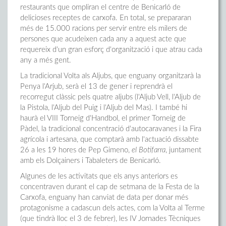
restaurants que ompliran el centre de Benicarló de
delicioses receptes de carxofa. En total, se prepararan
més de 15.000 racions per servir entre els milers de
persones que acudeixen cada any a aquest acte que
requereix d'un gran esforç d'organització i que atrau cada
any a més gent.
La tradicional Volta als Aljubs, que enguany organitzarà la
Penya l'Arjub, serà el 13 de gener i reprendrà el
recorregut clàssic pels quatre aljubs (l'Aljub Vell, l'Aljub de
la Pistola, l'Aljub del Puig i l'Aljub del Mas). I també hi
haurà el VIII Torneig d'Handbol, el primer Torneig de
Pàdel, la tradicional concentració d'autocaravanes i la Fira
agrícola i artesana, que comptarà amb l'actuació dissabte
26 a les 19 hores de Pep Gimeno,
el Botifarra
, juntament
amb els Dolçainers i Tabaleters de Benicarló.
Algunes de les activitats que els anys anteriors es
concentraven durant el cap de setmana de la Festa de la
Carxofa, enguany han canviat de data per donar més
protagonisme a cadascun dels actes, com la Volta al Terme
(que tindrà lloc el 3 de febrer), les IV Jornades Tècniques