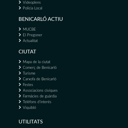
Videoplens
Policia Local
BENICARLÓ ACTIU
MUCBE
El Pregoner
Actualitat
CIUTAT
Mapa de la ciutat
Comerç de Benicarló
Turisme
Carxofa de Benicarló
Festes
Associacions cíviques
Farmàcies de guàrdia
Telèfons d'interés
Viquibló
UTILITATS