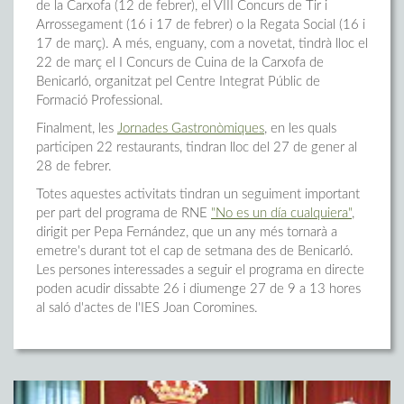
de la Carxofa (12 de febrer), el VIII Concurs de Tir i
Arrossegament (16 i 17 de febrer) o la Regata Social (16 i
17 de març). A més, enguany, com a novetat, tindrà lloc el
22 de març el I Concurs de Cuina de la Carxofa de
Benicarló, organitzat pel Centre Integrat Públic de
Formació Professional.
Finalment, les
Jornades Gastronòmiques
, en les quals
participen 22 restaurants, tindran lloc del 27 de gener al
28 de febrer.
Totes aquestes activitats tindran un seguiment important
per part del programa de RNE
"No es un día cualquiera"
,
dirigit per Pepa Fernández, que un any més tornarà a
emetre's durant tot el cap de setmana des de Benicarló.
Les persones interessades a seguir el programa en directe
poden acudir dissabte 26 i diumenge 27 de 9 a 13 hores
al saló d'actes de l'IES Joan Coromines.