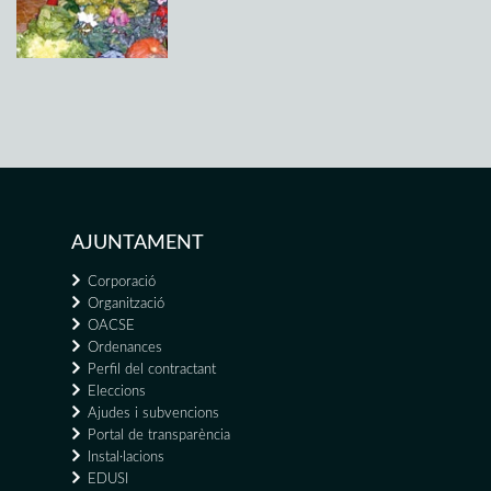
AJUNTAMENT
Corporació
Organització
OACSE
Ordenances
Perfil del contractant
Eleccions
Ajudes i subvencions
Portal de transparència
Instal·lacions
EDUSI