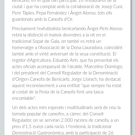
Benicarló
, en el qual han participat 16 restaurants de la
ciutat i que ha comptat amb la col·laboració de Josep Cuní,
Pere Tàpies, Pepa Fernández i Àngel Alonso, tots ells
guardonats amb la Carxofa d'Or.
Precisament l'exfutbolista benicarlando Àngel
Pichi
Alonso
rebrà la distinció el mateix divendres a la nit en el
tradicional Sopar de Gala, on també es retrà un
homenatge a l'Associació de la Dona Llauradora, coincidint
també amb el vinté aniversari de la seua constitució. El
regidor d'Agricultura, Eduardo Arín, que ha presentat els
actes oficials acompanyat de l'alcalde, Marcelino Domingo,
i del president del Consell Regulador de la Denominació
d'Origen Carxofa de Benicarló, Jorge Llorach, ha destacat
aquest reconeixement a una entitat "que sempre ha estat
al costat de la Festa de la Carxofa fent una tasca
encomiable".
Un dels actes més esperats i multitudinaris serà de nou la
torrada popular de carxofes, a càrrec del Consell
Regulador, on se serviran 2.000 racions de carxofa, a un
preu d'1,5 euros cada ració. I l'endemà, la tradicional
Demostració Gastronòmica, amb la participació de 26