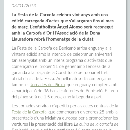
08/01/2013
La Festa de la Carxofa celebra vint anys amb una
edició carregada d'actes que s'allargaran fins al mes
de març. L'exfutbolista Àngel Alonso serà reconegut
amb la Carxofa d'Or i l'Associació de la Dona
Llauradora rebrà l'homenatge de la ciutat.
La Festa de la Carxofa de Benicarló arriba enguany a la
vintena edició amb la intenció de celebrar un aniversari
tan assenyalat amb un intens programa d'activitats que
començaran el proper 11 de gener amb l'encesa de la
garlanda a la plaça de la Constitució per donar el tret
oficial d'inici de la Festa. Aquell mateix dia començaran
també les
Jornades del Pinxo
, que enguany compten amb
la participació de 36 bars i cafeteries de Benicarló. El preu
del pinxo serà de 1,5 euros, amb la beguda a part.
Les Jornades serviran d'aperitiu per als actes centrals de la
Festa de la Carxofa
, que començaran divendres 25 amb la
presentació d'una iniciativa europea per a promocionar les
verdures i la presentació del llibre
La cuina de la carxofa de