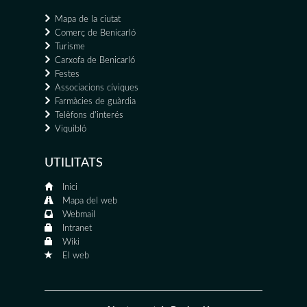
Mapa de la ciutat
Comerç de Benicarló
Turisme
Carxofa de Benicarló
Festes
Associacions cíviques
Farmàcies de guàrdia
Telèfons d'interés
Viquibló
UTILITATS
Inici
Mapa del web
Webmail
Intranet
Wiki
El web