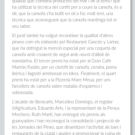
qualitat que combina productes del mar i de la terra i que
ha utilitzat la tècnica del confit per a coure la carxofa, és a
dir, que la carxofa s'ha bullit en oli a foc molt lent, una
tècnica que aconsegueix que la carxofa mantinga tot el
seu sabor.
El jurat també ha volgut reconèixer la qualitat d'altres
pinxos com els elaborats pel Restaurant Gascón y Larraz,
que ha obtingut la menció especial per una coqueta de
carxofa amb cruixent de sègol amb núvol d'allioli de
mandarina. El tercer premi ha estat per al Gran Café
Marrón.Fusión, per un clorofil de carxofa, cendra, poma
ibèrica i llagostí arrebossat en kikos. Finalment, el quart
premi ha estat per a la Pizzeria Mare Meua, per uns
farcellets de carxofa sobre matalàs d'espàrrecs i
sobrassada.
L'alcalde de Benicarló, Marcelino Domingo, el regidor
d'Agricultura, Eduardo Arín, i la representant de la Penya
Mechero, Ruth Martí, han entregat els premis als
guanyadors i han reconegut la consolidació i projecció de
les Jornades del Pinxo, que dinamitzen l'activitat als bars i
restaurants de la ciutat i ajuden a promocionar la cuina de