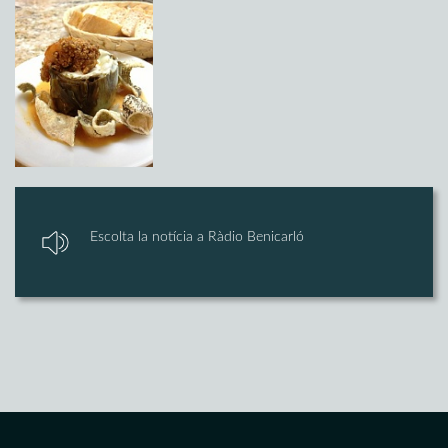
Escolta la notícia a Ràdio Benicarló