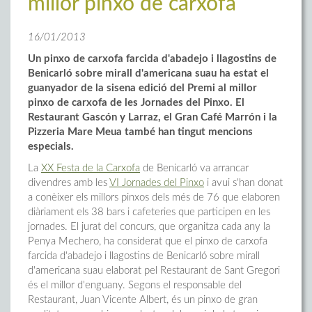
millor pinxo de carxofa
16/01/2013
Un pinxo de carxofa farcida d'abadejo i llagostins de
Benicarló sobre mirall d'americana suau ha estat el
guanyador de la sisena edició del Premi al millor
pinxo de carxofa de les Jornades del Pinxo. El
Restaurant Gascón y Larraz, el Gran Café Marrón i la
Pizzeria Mare Meua també han tingut mencions
especials.
La
XX Festa de la Carxofa
de Benicarló va arrancar
divendres amb les
VI Jornades del Pinxo
i avui s'han donat
a conèixer els millors pinxos dels més de 76 que elaboren
diàriament els 38 bars i cafeteries que participen en les
jornades. El jurat del concurs, que organitza cada any la
Penya Mechero, ha considerat que el pinxo de carxofa
farcida d'abadejo i llagostins de Benicarló sobre mirall
d'americana suau elaborat pel Restaurant de Sant Gregori
és el millor d'enguany. Segons el responsable del
Restaurant, Juan Vicente Albert, és un pinxo de gran