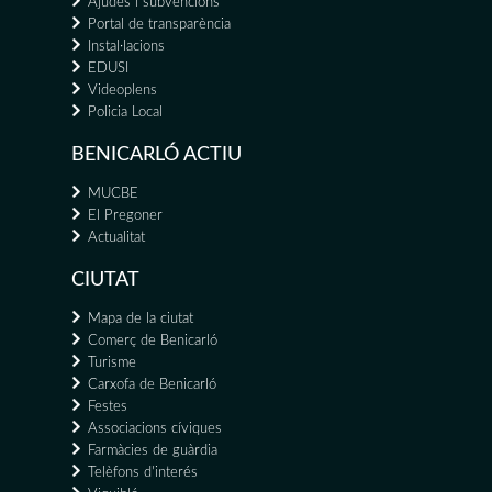
Ajudes i subvencions
Portal de transparència
Instal·lacions
EDUSI
Videoplens
Policia Local
BENICARLÓ ACTIU
MUCBE
El Pregoner
Actualitat
CIUTAT
Mapa de la ciutat
Comerç de Benicarló
Turisme
Carxofa de Benicarló
Festes
Associacions cíviques
Farmàcies de guàrdia
Telèfons d'interés