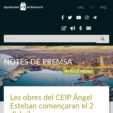
VAL
ES
FAQ
NOTES DE PREMSA
Comunicació i Imatge Institucional
NOTES DE PREMSA
Les obres del CEIP Ángel
Esteban començaran el 2