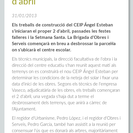
d'abril
31/01/2013
Els treballs de construcció del CEIP Ángel Esteban
s'iniciaran
el proper 2 d'abril,
passades les festes
falleres
i la Setmana Santa
. La Brigada d'Obres i
Serveis començarà en breu a
d
esbrossar la parcel·la
on s'ubicarà el centre escolar.
Els tècnics municipals, la direcció facultativa de l'obra i la
direcció del centre educatiu s'han reunit aquest matí als
terrenys on es construirà el nou CEIP Ángel Esteban per
determinar les condicions de la neteja del solar i fixar una
data d'inici de les obres. Segons els tècnics de l'empresa
Vaseco, adjudicatària de les obres, els treballs començaran
el 2 d'abril, una vegada s'haja dut a terme el
desbrossament dels terrenys, que anirà a càrrec de
l'Ajuntament.
El regidor d'Urbanisme, Pedro López, i el regidor d'Obres i
Serveis, Pedro García, també han assistit a la reunió per
consensuar l'ús que es donarà als arbres, majoritàriament