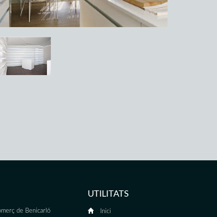
UTILITATS
merç de Benicarló
Inici