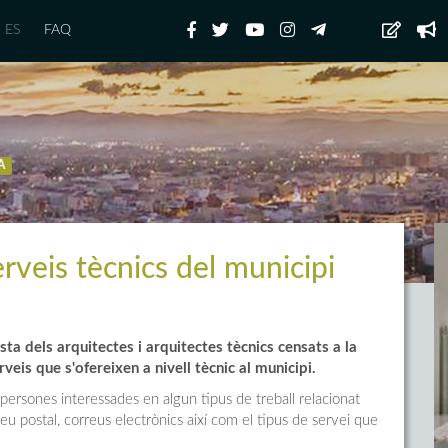
ES
FAQ
A
rveis tècnics del municipi
ta dels arquitectes i arquitectes tècnics censats a la
rveis que s'ofereixen a nivell tècnic al municipi.
es persones interessades en algun tipus de treball relacionat
reu postal, correus electrònics així com el tipus de servei que