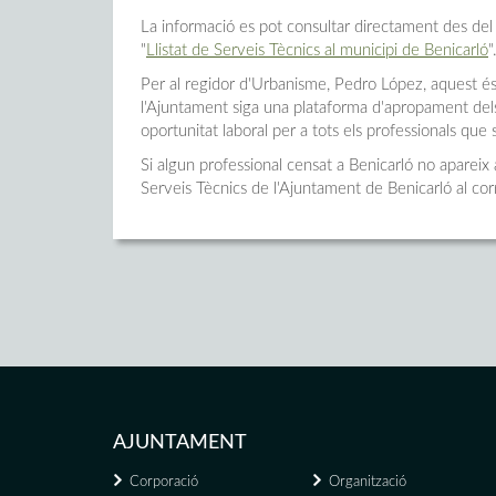
La informació es pot consultar directament des del 
"
Llistat de Serveis Tècnics al municipi de Benicarló
"
Per al regidor d'Urbanisme, Pedro López, aquest és
l'Ajuntament siga una plataforma d'apropament dels p
oportunitat laboral per a tots els professionals que s'
Si algun professional censat a Benicarló no apareix a
Serveis Tècnics de l'Ajuntament de Benicarló al co
AJUNTAMENT
Corporació
Organització