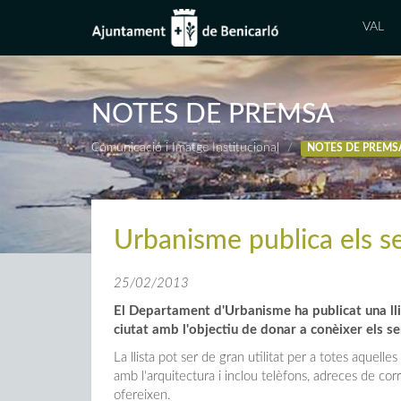
VAL
NOTES DE PREMSA
Comunicació i Imatge Institucional
NOTES DE PREMS
Urbanisme publica els se
25/02/2013
El Departament d'Urbanisme ha publicat una llis
ciutat amb l'objectiu de donar a conèixer
els se
La llista pot ser de gran utilitat per a totes aquell
amb l'arquitectura i inclou telèfons, adreces de cor
ofereixen.