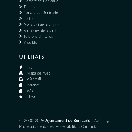
Comerç de Benicarló
Turisme
Carxofa de Benicarló
Festes
Associacions cíviques
Farmàcies de guàrdia
Telèfons d'interés
Viquibló
UTILITATS
Inici
Mapa del web
Webmail
Intranet
Wiki
El web
© 2000-2026
Ajuntament de Benicarló
-
Avís Legal
,
Protecció de dades
,
Accessibilitat
,
Contacta