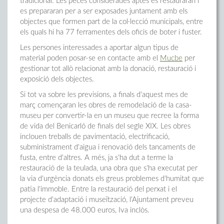
tradicional. Les peces considerades aptes es restauraran i
es prepararan per a ser exposades juntament amb els
objectes que formen part de la col·lecció municipals, entre
els quals hi ha 77 ferramentes dels oficis de boter i fuster.
Les persones interessades a aportar algun tipus de
material poden posar-se en contacte amb el
Mucbe
per
gestionar tot allò relacionat amb la donació, restauració i
exposició dels objectes.
Si tot va sobre les previsions, a finals d'aquest mes de
març començaran les obres de remodelació de la casa-
museu per convertir-la en un museu que recree la forma
de vida del Benicarló de finals del segle XIX. Les obres
inclouen treballs de pavimentació, electrificació,
subministrament d'aigua i renovació dels tancaments de
fusta, entre d'altres. A més, ja s'ha dut a terme la
restauració de la teulada, una obra que s'ha executat per
la via d'urgència donats els greus problemes d'humitat que
patia l'immoble. Entre la restauració del perxat i el
projecte d'adaptació i museïtzació, l'Ajuntament preveu
una despesa de 48.000 euros, Iva inclòs.