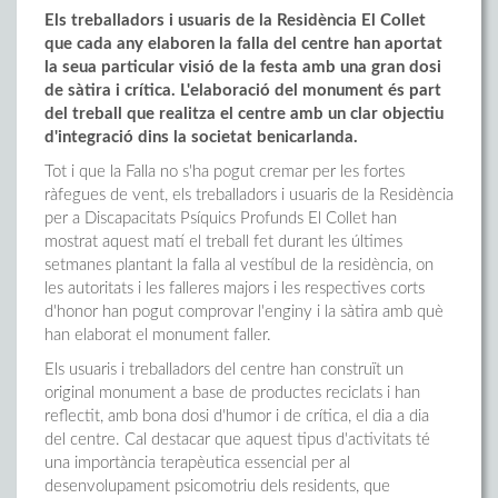
Els treballadors i usuaris de la Residència El Collet
que cada any elaboren la falla del centre han aportat
la seua particular visió de la festa amb una gran dosi
de sàtira i crítica. L'elaboració del monument és part
del treball que realitza el centre amb un clar objectiu
d'integració dins la societat benicarlanda.
Tot i que la Falla no s'ha pogut cremar per les fortes
ràfegues de vent, els treballadors i usuaris de la Residència
per a Discapacitats Psíquics Profunds El Collet han
mostrat aquest matí el treball fet durant les últimes
setmanes plantant la falla al vestíbul de la residència, on
les autoritats i les falleres majors i les respectives corts
d'honor han pogut comprovar l'enginy i la sàtira amb què
han elaborat el monument faller.
Els usuaris i treballadors del centre han construït un
original monument a base de productes reciclats i han
reflectit, amb bona dosi d'humor i de crítica, el dia a dia
del centre. Cal destacar que aquest tipus d'activitats té
una importància terapèutica essencial per al
desenvolupament psicomotriu dels residents, que