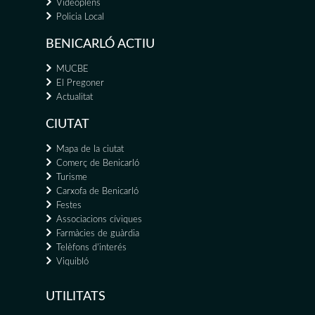
Videoplens
Policia Local
BENICARLÓ ACTIU
MUCBE
El Pregoner
Actualitat
CIUTAT
Mapa de la ciutat
Comerç de Benicarló
Turisme
Carxofa de Benicarló
Festes
Associacions cíviques
Farmàcies de guàrdia
Telèfons d'interés
Viquibló
UTILITATS