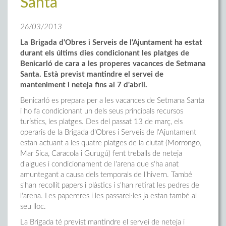
Santa
26/03/2013
La Brigada d'Obres i Serveis de l'Ajuntament ha estat
durant els últims dies condicionant les platges de
Benicarló de cara a les properes vacances de Setmana
Santa. Està previst mantindre el servei de
manteniment i neteja fins al 7 d'abril.
Benicarló es prepara per a les vacances de Setmana Santa
i ho fa condicionant un dels seus principals recursos
turístics, les platges. Des del passat 13 de març, els
operaris de la Brigada d'Obres i Serveis de l'Ajuntament
estan actuant a les quatre platges de la ciutat (Morrongo,
Mar Sica, Caracola i Gurugú) fent treballs de neteja
d'algues i condicionament de l'arena que s'ha anat
amuntegant a causa dels temporals de l'hivern. També
s'han recollit papers i plàstics i s'han retirat les pedres de
l'arena. Les papereres i les passarel·les ja estan també al
seu lloc.
La Brigada té previst mantindre el servei de neteja i