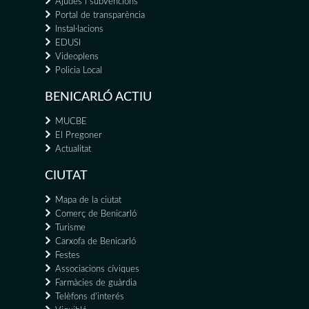
Ajudes i subvencions
Portal de transparència
Instal·lacions
EDUSI
Videoplens
Policia Local
BENICARLÓ ACTIU
MUCBE
El Pregoner
Actualitat
CIUTAT
Mapa de la ciutat
Comerç de Benicarló
Turisme
Carxofa de Benicarló
Festes
Associacions cíviques
Farmàcies de guàrdia
Telèfons d'interés