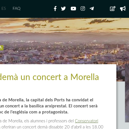
ES
FAQ
A
 demà un concert a Morella
de Morella, la capital dels Ports ha convidat el
n concert a la basílica arxiprestal. El concert serà
c de l'església com a protagonista.
 de Morella, els alumnes i professors del
Conservatori
ó
oferiran un concert demà dissabte 20 d'abril a les 18.00