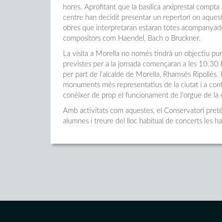
hores. Aprofitant que la basílica arxiprestal compt
centre han decidit presentar un repertori on aquest
obres que interpretaran estaran totes acompanyades
compositors com Haendel, Bach o Bruckner.
La visita a Morella no només tindrà un objectiu pura
previstes per a la jornada començaran a les 10.30 
per part de l'alcalde de Morella, Rhamsés Ripollés. 
monuments més representatius de la ciutat i a conti
conèixer de prop el funcionament de l'orgue de la 
Amb activitats com aquestes, el Conservatori pretén
alumnes i treure del lloc habitual de concerts les ha