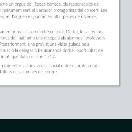
a amb un orgue de l'època barroca, els responsables del
 instrument serà el vertader protagonista del concert. Les
 per l'orgue i es podran escoltar peces de diversos
ment musical, sinó també cultural. De fet, les activitats
hores del matí amb una recepció als alumnes i professors
Posteriorment, s'ha previst una visita guiada pels
nuació la delegació benicarlanda tindrà l'oportunitat de
ciutat, que data de l'any 1717.
 fomentar la convivència social entre el professorat i
bilitats dels alumnes del centre.