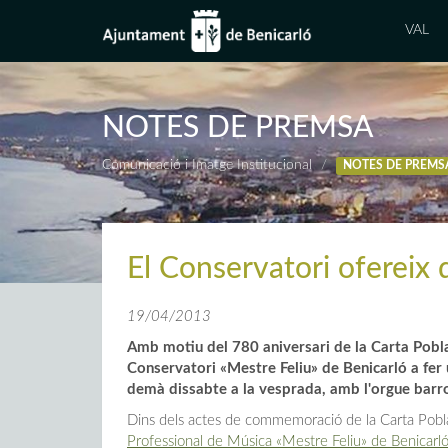
VAL
NOTES DE PREMSA
Comunicació i Imatge Institucional
NOTES DE PREMS
El Conservatori ofereix
19/04/2013
Amb motiu del 780 aniversari de la Carta Pobla 
Conservatori «Mestre Feliu» de Benicarló a fer u
demà dissabte a la vesprada, amb l'orgue barro
Dins dels actes de commemoració de la Carta Pobla
Professional de Música «Mestre Feliu» de Benicarl