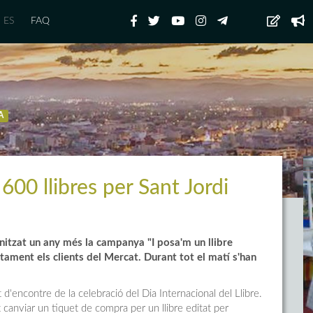
ES
FAQ
A
600 llibres per Sant Jordi
nitzat un any més la campanya "I posa'm un llibre
tament els clients del Mercat. Durant tot el matí s'han
d'encontre de la celebració del Dia Internacional del Llibre.
 canviar un tiquet de compra per un llibre editat per