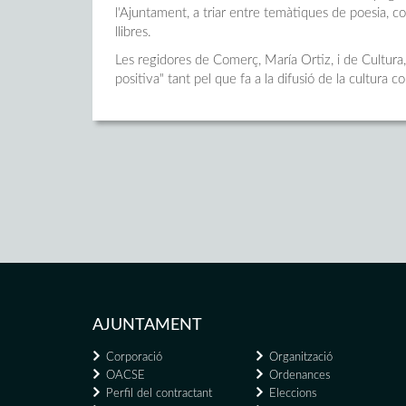
l'Ajuntament, a triar entre temàtiques de poesia, co
llibres.
Les regidores de Comerç, María Ortiz, i de Cultura
positiva" tant pel que fa a la difusió de la cultura c
AJUNTAMENT
Corporació
Organització
OACSE
Ordenances
Perfil del contractant
Eleccions