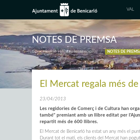
VAL
NOTES DE PREMSA
Comunicació i Imatge Institucional
NOTES DE PREMS
El Mercat regala més de 
23/04/2013
Les regidories de Comerç i de Cultura han orga
també" premiant amb un llibre editat per l'Ajun
repartit més de 600 llibres.
El Mercat de Benicarló ha estat un any més el punt 
Durant tot el matí, els clients del Mercat han pogut