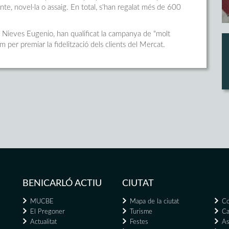
nte, novel·la o assaig. En total, s'han regalat més de 600
, Nieves Eugenio, han qualificat la campanya de "molt
om per premiar la fidelització dels clients del Mercat.
BENICARLÓ ACTIU
CIUTAT
MUCBE
Mapa de la ciutat
Co
El Pregoner
Turisme
Ca
Actualitat
Festes
As