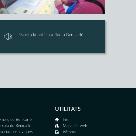
Escolta la notícia a Ràdio Benicarló
UTILITATS
merç de Benicarló
Inici
rxofa de Benicarló
Mapa del web
sociacions cíviques
Webmail