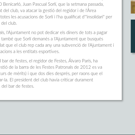
D Benicarló, Juan Pascual Sorlí, que la setmana passada,
 del club, va atacar la gestió del regidor i de l'Àrea
es les acusacions de Sorlí i l'ha qualificat d'"insolidari" per
 del club.
s, l'Ajuntament no pot dedicar els diners de tots a pagar
icat també que Sorlí demanés a l'Ajuntament que busqués
alat que el club rep cada any una subvenció de l'Ajuntament i
acions a les entitats esportives.
l bar de festes, el regidor de Festes, Álvaro París, ha
tió de la barra de les Festes Patronals de 2012 es va
urs de mèrits) i que dos dies després, per raons que el
ar-la. El president del club havia criticar durament
 del bar de festes.