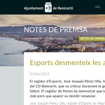
VAL
NOTES DE PREMSA
Comunicació i Imatge Institucional
NOTES DE PREMS
Esports desmenteix les 
03/06/2013
El regidor d'Esports, José Joaquín Pérez Ollo,
del CD Benicarló, que va criticar durament la ges
futbol. El regidor de Festes ha demostrat que la
club però que aquest va decidir renunciar.
José Joaquín Pérez Ollo, regidor d'Esports de l'Ajun