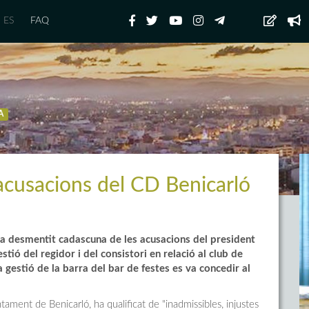
ES
FAQ
A
acusacions del CD Benicarló
 ha desmentit cadascuna de les acusacions del president
tió del regidor i del consistori en relació al club de
 gestió de la barra del bar de festes es va concedir al
tament de Benicarló, ha qualificat de "inadmissibles, injustes