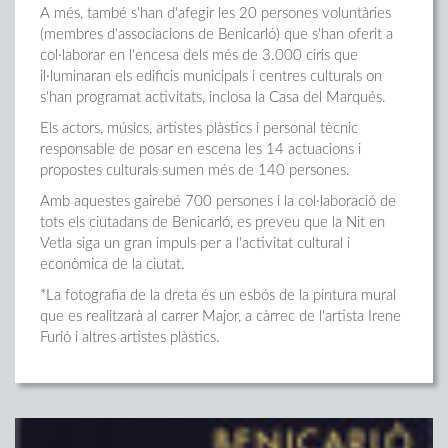
A més, també s'han d'afegir les 20 persones voluntàries
(membres d'associacions de Benicarló) que s'han oferit a
col·laborar en l'encesa dels més de 3.000 ciris que
il·luminaran els edificis municipals i centres culturals on
s'han programat activitats, inclosa la Casa del Marqués.
Els actors, músics, artistes plàstics i personal tècnic
responsable de posar en escena les 14 actuacions i
propostes culturals sumen més de 140 persones.
Amb aquestes gairebé 700 persones i la col·laboració de
tots els ciutadans de Benicarló, es preveu que la Nit en
Vetla siga un gran impuls per a l'activitat cultural i
econòmica de la ciutat.
*La fotografia de la dreta és un esbós de la pintura mural
que es realitzarà al carrer Major, a càrrec de l'artista Irene
Furió i altres artistes plàstics.