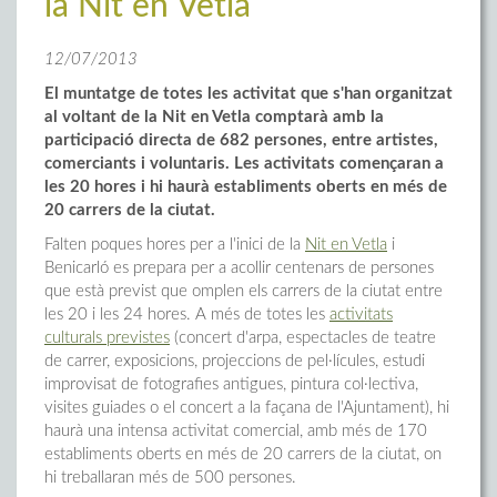
la Nit en Vetla
12/07/2013
El muntatge de totes les activitat que s'han organitzat
al voltant de la Nit en Vetla comptarà amb la
participació directa de 682 persones, entre artistes,
comerciants i voluntaris. Les activitats començaran a
les 20 hores i hi haurà establiments oberts en més de
20 carrers de la ciutat.
Falten poques hores per a l'inici de la
Nit en Vetla
i
Benicarló es prepara per a acollir centenars de persones
que està previst que omplen els carrers de la ciutat entre
les 20 i les 24 hores. A més de totes les
activitats
culturals previstes
(concert d'arpa, espectacles de teatre
de carrer, exposicions, projeccions de pel·lícules, estudi
improvisat de fotografies antigues, pintura col·lectiva,
visites guiades o el concert a la façana de l'Ajuntament), hi
haurà una intensa activitat comercial, amb més de 170
establiments oberts en més de 20 carrers de la ciutat, on
hi treballaran més de 500 persones.