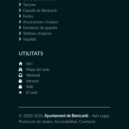
Turisme
Carxofa de Benicarló
Festes
Associacions cíviques
Farmàcies de guàrdia
Telèfons d'interés
Viquibló
UTILITATS
Inici
Mapa del web
Webmail
Intranet
Wiki
El web
© 2000-2026
Ajuntament de Benicarló
-
Avís Legal
,
Protecció de dades
,
Accessibilitat
,
Contacta