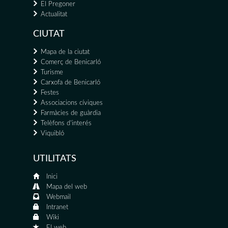
El Pregoner
Actualitat
CIUTAT
Mapa de la ciutat
Comerç de Benicarló
Turisme
Carxofa de Benicarló
Festes
Associacions cíviques
Farmàcies de guàrdia
Telèfons d'interés
Viquibló
UTILITATS
Inici
Mapa del web
Webmail
Intranet
Wiki
El web