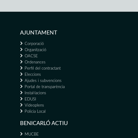
AJUNTAMENT
Corporació
Organització
OACSE
Ordenances
Perfil del contractant
Eleccions
Ajudes i subvencions
Portal de transparència
Instal·lacions
EDUSI
Videoplens
Policia Local
BENICARLÓ ACTIU
MUCBE