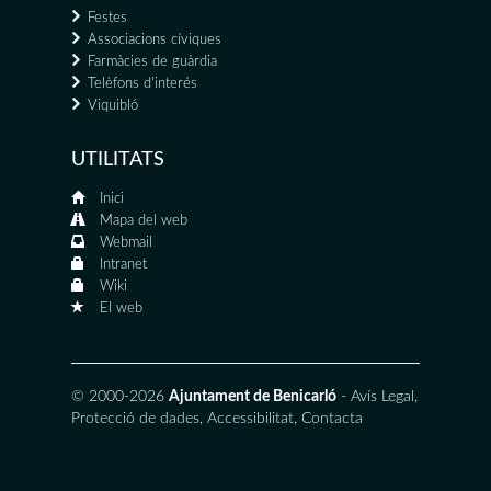
Festes
Associacions cíviques
Farmàcies de guàrdia
Telèfons d'interés
Viquibló
UTILITATS
Inici
Mapa del web
Webmail
Intranet
Wiki
El web
© 2000-2026
Ajuntament de Benicarló
-
Avís Legal
,
Protecció de dades
,
Accessibilitat
,
Contacta