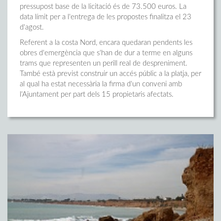
pressupost base de la licitació és de 73.500 euros. La
data límit per a l'entrega de les propostes finalitza el 23
d'agost.
Referent a la costa Nord, encara quedaran pendents les
obres d'emergència que s'han de dur a terme en alguns
trams que representen un perill real de despreniment.
També està previst construir un accés públic a la platja, per
al qual ha estat necessària la firma d'un conveni amb
l'Ajuntament per part dels 15 propietaris afectats.