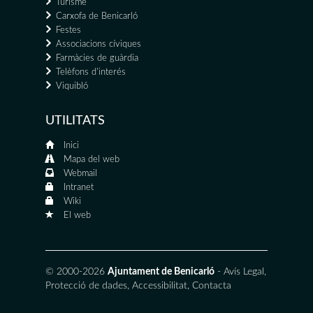
Turisme
Carxofa de Benicarló
Festes
Associacions cíviques
Farmàcies de guàrdia
Telèfons d'interés
Viquibló
UTILITATS
Inici
Mapa del web
Webmail
Intranet
Wiki
El web
© 2000-2026
Ajuntament de Benicarló
-
Avís Legal
,
Protecció de dades
,
Accessibilitat
,
Contacta