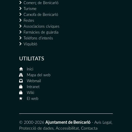
Comerç de Benicarló
Turisme
Carxofa de Benicarló
Festes
Associacions cíviques
Farmàcies de guàrdia
Telèfons d'interés
Viquibló
UTILITATS
Inici
Mapa del web
Webmail
Intranet
Wiki
El web
© 2000-2026
Ajuntament de Benicarló
-
Avís Legal
,
Protecció de dades
,
Accessibilitat
,
Contacta