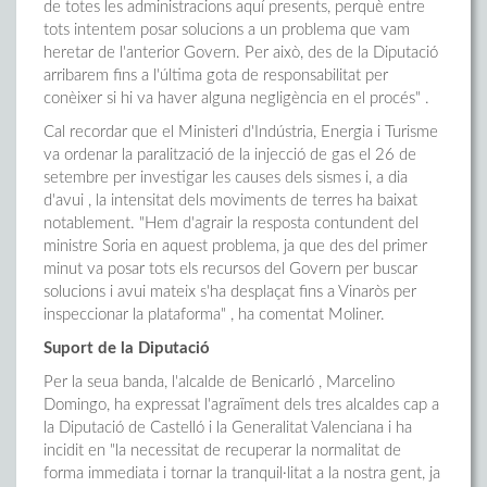
de totes les administracions aquí presents, perquè entre
tots intentem posar solucions a un problema que vam
heretar de l'anterior Govern. Per això, des de la Diputació
arribarem fins a l'última gota de responsabilitat per
conèixer si hi va haver alguna negligència en el procés" .
Cal recordar que el Ministeri d'Indústria, Energia i Turisme
va ordenar la paralització de la injecció de gas el 26 de
setembre per investigar les causes dels sismes i, a dia
d'avui , la intensitat dels moviments de terres ha baixat
notablement. "Hem d'agrair la resposta contundent del
ministre Soria en aquest problema, ja que des del primer
minut va posar tots els recursos del Govern per buscar
solucions i avui mateix s'ha desplaçat fins a Vinaròs per
inspeccionar la plataforma" , ha comentat Moliner.
Suport de la Diputació
Per la seua banda, l'alcalde de Benicarló , Marcelino
Domingo, ha expressat l'agraïment dels tres alcaldes cap a
la Diputació de Castelló i la Generalitat Valenciana i ha
incidit en "la necessitat de recuperar la normalitat de
forma immediata i tornar la tranquil·litat a la nostra gent, ja