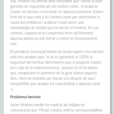
Així, Moliner ha afirmat amb rotunditat que "sense la total
garantia de seguretat per als nostres veïns , el projecte
Castor no tornarà a funcionar en aquesta província. Estem
fent tot el que està a les nostres mans per determinar la
causa del problema i analitzar si pot haver una
metodologia de treball que no afecte el territori. En cas
contrari, i aquest és el compromís ferm del Ministeri,
aquesta planta no pot tornar a entrar en funcionament
mai" .
El president provincial també ha donat suport a la voluntat
dels tres alcaldes que "si no es garanteix al 100% la
seguretat del territori defensarem que el projecte Castor
se'n vaja de la nostra província , perquè no hi ha diners
que compensen el patiment de la gent durant aquests
dies. Hem de treballar per tornar a la situació de pau i
tranquil·litat que sempre ha caracteritzat a aquesta zona"
.ç
Problema heretat
Javier Moliner també ha explicat als mitjans de
comunicació que "l'Estat compta amb la corresponsabilitat