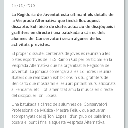
15/10/2013
La Regidoria de Joventut està ultimant els detalls de
la Vesprada Alternativa que tindrà lloc aquest
dissabte. Exhibició de skate, actuació de discjòqueis i
graffiters en directe i una batukada a càrrec dels
alumnes del Conservatori seran algunes de les
activitats previstes.
El proper dissabte, centenars de joves es reuniran a les
pistes esportives de l'IES Ramón Cid per participar en la
Vesprada Alternativa que ha organitzat la Regidoria de
Joventut. La jornada començarà a les 16 hores i reunirà
skaters que realitzaran exhibicions in situ, graffiters de
Benicarló que mostraran el seu art pintant murs, aficionats
al kendama, etc. Tot, amenitzat amb la música en directe
del discjòquei Toni López.
Una batukada a càrrec dels alumnes del Conservatori
Professional de Música «Mestre Feliu», que actuaran
acompanyats del dj Toni López i d'un grup de ballarines,
posarà el punt i final a aquesta Vesprada Alternativa.