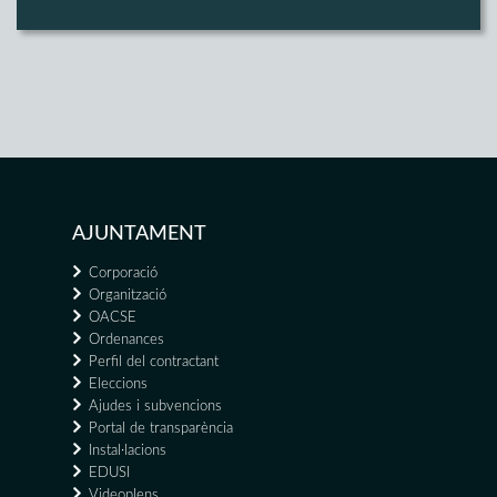
AJUNTAMENT
Corporació
Organització
OACSE
Ordenances
Perfil del contractant
Eleccions
Ajudes i subvencions
Portal de transparència
Instal·lacions
EDUSI
Videoplens