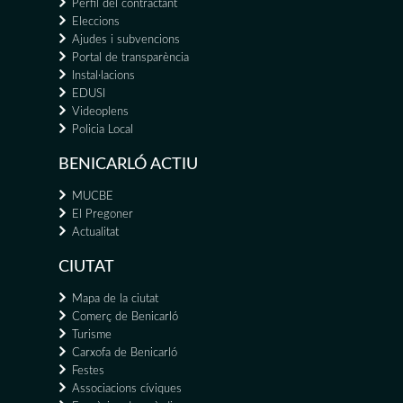
Perfil del contractant
Eleccions
Ajudes i subvencions
Portal de transparència
Instal·lacions
EDUSI
Videoplens
Policia Local
BENICARLÓ ACTIU
MUCBE
El Pregoner
Actualitat
CIUTAT
Mapa de la ciutat
Comerç de Benicarló
Turisme
Carxofa de Benicarló
Festes
Associacions cíviques