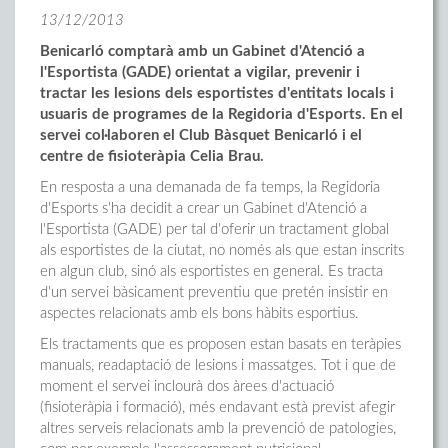
13/12/2013
Benicarló comptarà amb un Gabinet d'Atenció a
l'Esportista (GADE) orientat a vigilar, prevenir i
tractar les lesions dels esportistes d'entitats locals i
usuaris de programes de la Regidoria d'Esports. En el
servei col·laboren el Club Bàsquet Benicarló i el
centre de fisioteràpia Celia Brau.
En resposta a una demanada de fa temps, la Regidoria
d'Esports s'ha decidit a crear un Gabinet d'Atenció a
l'Esportista (GADE) per tal d'oferir un tractament global
als esportistes de la ciutat, no només als que estan inscrits
en algun club, sinó als esportistes en general. Es tracta
d'un servei bàsicament preventiu que pretén insistir en
aspectes relacionats amb els bons hàbits esportius.
Els tractaments que es proposen estan basats en teràpies
manuals, readaptació de lesions i massatges. Tot i que de
moment el servei inclourà dos àrees d'actuació
(fisioteràpia i formació), més endavant està previst afegir
altres serveis relacionats amb la prevenció de patologies,