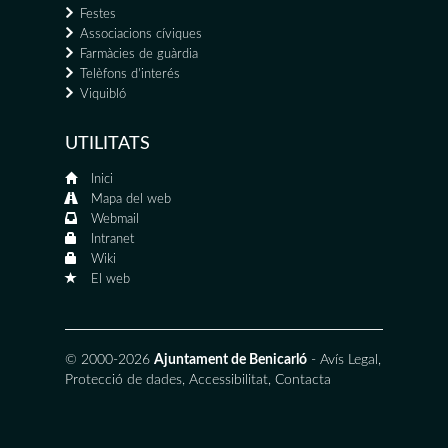
Festes
Associacions cíviques
Farmàcies de guàrdia
Telèfons d'interés
Viquibló
UTILITATS
Inici
Mapa del web
Webmail
Intranet
Wiki
El web
© 2000-2026
Ajuntament de Benicarló
-
Avís Legal
,
Protecció de dades
,
Accessibilitat
,
Contacta