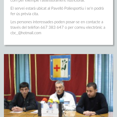
com per exemple l'assessorament nutricional.
El servei estarà ubicat al Pavelló Poliesportiu i se'n podrà
fer ús prèvia cita.
Les persones interessades poden posar-se en contacte a
través del telèfon 667 383 647 o per correu electrònic a
cbc_@hotmail.com