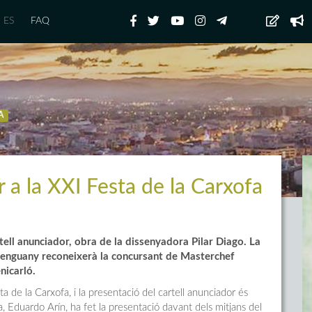
ES
FAQ
A
er a la XXI Festa de la Carxofa
rtell anunciador, obra de la dissenyadora Pilar Diago. La
ue enguany reconeixerà la concursant de Masterchef
nicarló.
 de la Carxofa, i la presentació del cartell anunciador és
a, Eduardo Arín, ha fet la presentació davant dels mitjans del