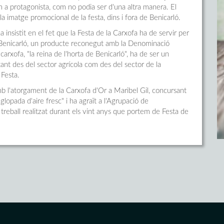
m a protagonista, com no podia ser d'una altra manera. El
 la imatge promocional de la festa, dins i fora de Benicarló.
a insistit en el fet que la Festa de la Carxofa ha de servir per
e Benicarló, un producte reconegut amb la Denominació
arxofa, "la reina de l'horta de Benicarló", ha de ser un
 tant des del sector agrícola com des del sector de la
 Festa.
b l'atorgament de la Carxofa d'Or a Maribel Gil, concursant
lopada d'aire fresc" i ha agraït a l'Agrupació de
reball realitzat durant els vint anys que portem de Festa de