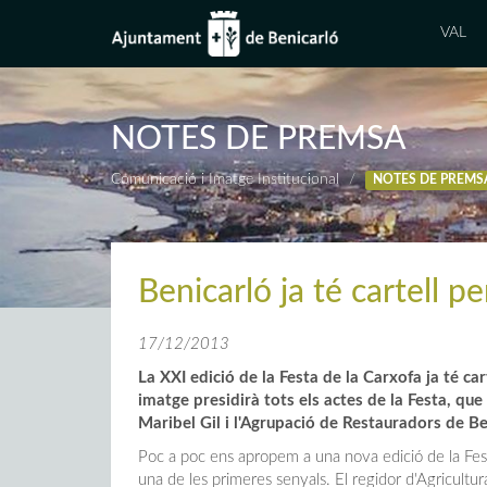
VAL
NOTES DE PREMSA
Comunicació i Imatge Institucional
NOTES DE PREMS
Benicarló ja té cartell p
17/12/2013
La XXI edició de la Festa de la Carxofa ja té ca
imatge presidirà tots els actes de la Festa, q
Maribel Gil i l'Agrupació de Restauradors de Be
Poc a poc ens apropem a una nova edició de la Festa
una de les primeres senyals. El regidor d'Agricultur