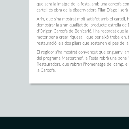
que serà la imatge de la festa, amb una carxofa co
cartell és obra de la dissenyadora Pilar Diago i serà
Arín, que s'ha mostrat molt satisfet amb el cartell, h
demostrar la gran qualitat del producte estrella d
d'Origen Carxofa de Benicarló, i ha recordat que la c
motor per a crear riquesa, i que per això treballen,
restauració, els dos pilars que sostenen el pes de la
El regidor s'ha mostrat convençut que enguany, am
del programa Masterchef, la Festa rebrà una bona "g
Restauradors, que rebran l'homenatge del camp, el t
la Carxofa.